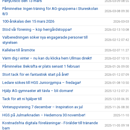
PartyDisco den 13 mars
2026-03-09 08:55
Påminnelse: Ingen träning för AG-grupperna i Stureskolan
2026-03-08 09:30
8/3
100-årskalas den 15 mars 2026
2026-03-03
Stöd vår förening – köp herrgårdstoppar!
2026-02-13 10:08
Valberedningen söker nya engagerade personer till
2026-02-12 07:42
styrelsen
Kallelse till årsmöte
2026-02-07 11:27
Värm dig i vinter – nu kan du klicka hem Ullmax direkt!
2026-02-07 10:15
Påminnelse: Bekräfta er plats senast 1 februari
2026-01-26 09:00
Stort tack för en fantastisk start på året!
2026-01-12 07:09
Ledare sökes till HGS Juniorgympa – fredagar!
2026-01-08 10:50
Hjälp AG-gymnaster att tävla – bli domare!
2025-12-12 07:21
Tack för att ni hjälper till
2025-12-03 06:35
Vinteruppvisning 7 december – Inspiration av jul
2025-11-26 08:30
HGS på Julmarknaden – Hedemora 30 november!
2025-11-10
Kostnadsfria digitala föreläsningar - Förälder till tränande
2025-11-05 09:18
barn