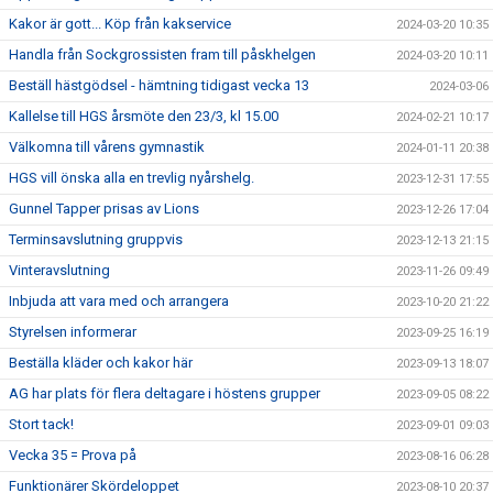
Kakor är gott... Köp från kakservice
2024-03-20 10:35
Handla från Sockgrossisten fram till påskhelgen
2024-03-20 10:11
Beställ hästgödsel - hämtning tidigast vecka 13
2024-03-06
Kallelse till HGS årsmöte den 23/3, kl 15.00
2024-02-21 10:17
Välkomna till vårens gymnastik
2024-01-11 20:38
HGS vill önska alla en trevlig nyårshelg.
2023-12-31 17:55
Gunnel Tapper prisas av Lions
2023-12-26 17:04
Terminsavslutning gruppvis
2023-12-13 21:15
Vinteravslutning
2023-11-26 09:49
Inbjuda att vara med och arrangera
2023-10-20 21:22
Styrelsen informerar
2023-09-25 16:19
Beställa kläder och kakor här
2023-09-13 18:07
AG har plats för flera deltagare i höstens grupper
2023-09-05 08:22
Stort tack!
2023-09-01 09:03
Vecka 35 = Prova på
2023-08-16 06:28
Funktionärer Skördeloppet
2023-08-10 20:37