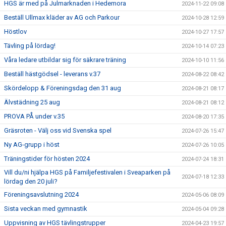
HGS är med på Julmarknaden i Hedemora
2024-11-22 09:08
Beställ Ullmax kläder av AG och Parkour
2024-10-28 12:59
Höstlov
2024-10-27 17:57
Tävling på lördag!
2024-10-14 07:23
Våra ledare utbildar sig för säkrare träning
2024-10-10 11:56
Beställ hästgödsel - leverans v.37
2024-08-22 08:42
Skördelopp & Föreningsdag den 31 aug
2024-08-21 08:17
Älvstädning 25 aug
2024-08-21 08:12
PROVA PÅ under v.35
2024-08-20 17:35
Gräsroten - Välj oss vid Svenska spel
2024-07-26 15:47
Ny AG-grupp i höst
2024-07-26 10:05
Träningstider för hösten 2024
2024-07-24 18:31
Vill du/ni hjälpa HGS på Familjefestivalen i Sveaparken på
2024-07-18 12:33
lördag den 20 juli?
Föreningsavslutning 2024
2024-05-06 08:09
Sista veckan med gymnastik
2024-05-04 09:28
Uppvisning av HGS tävlingstrupper
2024-04-23 19:57