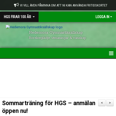
VI VILL ÄVEN PÅMINNA OM ATT NI KAN ANVÄNDA FRITIDSKORTET
HGS FIRAR 100 ÅR
LOGGA IN
Hedemora Gymnastiksällskap
Rörelseglädje, utmaningar & vänskap
HEM
HGS VERKSAMHET
KONTAKTUPPGIFTER
GRUPPER INOM HGS
Sommarträning för HGS – anmälan
<
>
VISION & UPPFÖRANDE
öppen nu!