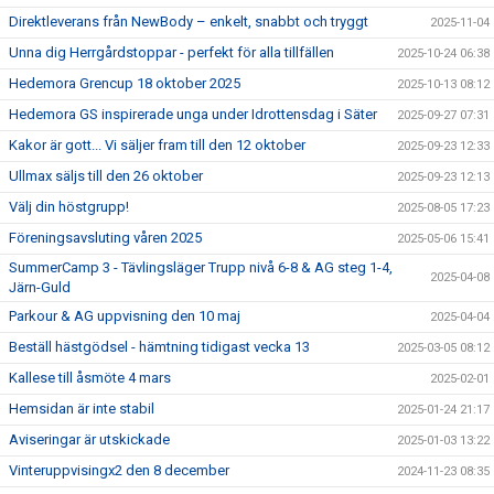
Direktleverans från NewBody – enkelt, snabbt och tryggt
2025-11-04
Unna dig Herrgårdstoppar - perfekt för alla tillfällen
2025-10-24 06:38
Hedemora Grencup 18 oktober 2025
2025-10-13 08:12
Hedemora GS inspirerade unga under Idrottensdag i Säter
2025-09-27 07:31
Kakor är gott... Vi säljer fram till den 12 oktober
2025-09-23 12:33
Ullmax säljs till den 26 oktober
2025-09-23 12:13
Välj din höstgrupp!
2025-08-05 17:23
Föreningsavsluting våren 2025
2025-05-06 15:41
SummerCamp 3 - Tävlingsläger Trupp nivå 6-8 & AG steg 1-4,
2025-04-08
Järn-Guld
Parkour & AG uppvisning den 10 maj
2025-04-04
Beställ hästgödsel - hämtning tidigast vecka 13
2025-03-05 08:12
Kallese till åsmöte 4 mars
2025-02-01
Hemsidan är inte stabil
2025-01-24 21:17
Aviseringar är utskickade
2025-01-03 13:22
Vinteruppvisingx2 den 8 december
2024-11-23 08:35