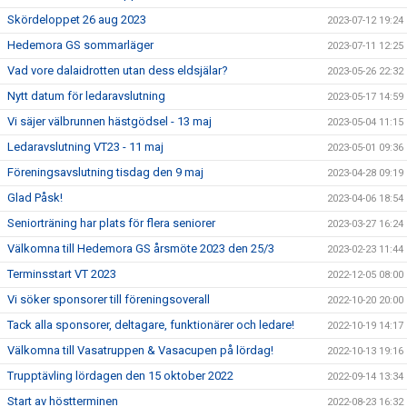
Skördeloppet 26 aug 2023
2023-07-12 19:24
Hedemora GS sommarläger
2023-07-11 12:25
Vad vore dalaidrotten utan dess eldsjälar?
2023-05-26 22:32
Nytt datum för ledaravslutning
2023-05-17 14:59
Vi säjer välbrunnen hästgödsel - 13 maj
2023-05-04 11:15
Ledaravslutning VT23 - 11 maj
2023-05-01 09:36
Föreningsavslutning tisdag den 9 maj
2023-04-28 09:19
Glad Påsk!
2023-04-06 18:54
Seniorträning har plats för flera seniorer
2023-03-27 16:24
Välkomna till Hedemora GS årsmöte 2023 den 25/3
2023-02-23 11:44
Terminsstart VT 2023
2022-12-05 08:00
Vi söker sponsorer till föreningsoverall
2022-10-20 20:00
Tack alla sponsorer, deltagare, funktionärer och ledare!
2022-10-19 14:17
Välkomna till Vasatruppen & Vasacupen på lördag!
2022-10-13 19:16
Trupptävling lördagen den 15 oktober 2022
2022-09-14 13:34
Start av höstterminen
2022-08-23 16:32