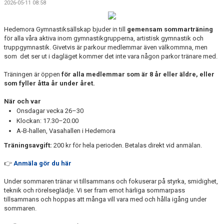
2026-05-11 08:58
NYHETER
REGISTERUTDRAG
Hedemora Gymnastiksällskap bjuder in till
gemensam sommarträning
för alla våra aktiva inom gymnastikgrupperna, artistisk gymnastik och
truppgymnastik. Givetvis är parkour medlemmar även välkommna, men
AVGIFTER & DATUM
som det ser ut i dagläget kommer det inte vara någon parkor tränare med.
FÖRENINGSKLÄDER
Träningen är öppen
för alla medlemmar som är 8 år eller äldre, eller
som fyller åtta år under året.
KALENDER
När och var
Onsdagar vecka 26–30
TÄVLING
Klockan: 17.30–20.00
A‑B‑hallen, Vasahallen i Hedemora
KÖANMÖLAN
Träningsavgift:
200 kr för hela perioden. Betalas direkt vid anmälan.
FRITIDSKORTET
👉
Anmäla gör du här
Under sommaren tränar vi tillsammans och fokuserar på styrka, smidighet,
teknik och rörelseglädje. Vi ser fram emot härliga sommarpass
tillsammans och hoppas att många vill vara med och hålla igång under
sommaren.