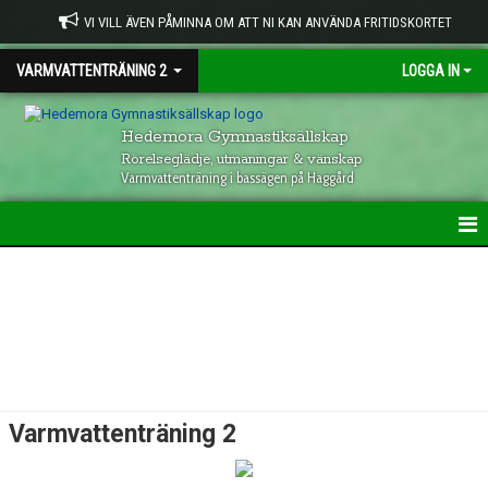
VI VILL ÄVEN PÅMINNA OM ATT NI KAN ANVÄNDA FRITIDSKORTET
VARMVATTENTRÄNING 2
LOGGA IN
Hedemora Gymnastiksällskap
Rörelseglädje, utmaningar & vänskap
Varmvattenträning i bassägen på Haggård
HEM
INFORMATION
KALENDER
Varmvattenträning 2