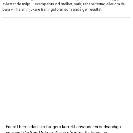
avlastande miljö – exempelvis vid stelhet, värk, rehabilitering eller om du
bara vill ha en mjukare träningsform som ändå ger resultat.
För att hemsidan ska fungera korrekt använder vi nödvändiga
cookies från SportAdmin. Dessa går inte att stänga av.