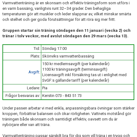
Varmvattenträning är en skonsam och effektiv träningsform som utförs i
en varm bassäng, vanligtvis runt 32–34 grader. Den behagliga
temperaturen gör att muskler och leder slappnar av, vilket minskar smärta
och stelhet och ger goda förutsättningar för att röra sig mer fritt.
Gruppen startar sin träning söndagen den 11 januari (vecka 2) och
tränar i tolv veckor, med avslut söndagen den 29 mars (vecka 13).
Tid:
Söndag 17.00
Plats:
Skönviks varmvattenbassäng
150 kr medlemsavgift (per kalenderår)
1100 kr träningsavgift (terminsavgift)
Avgift
:
Licensavgift inkl försäkring tas ut i enlighet med
SvGF:s gällande tariff (per kalenderår)
Ledare:
Pia
Frågor besvaras av:
Kerstin 073 - 843 51 73
Under passen arbetar vi med enkla, anpassningsbara övningar som stärker
kroppen, förbättrar balansen och ökar rörligheten. Vattnets motstånd gör
träningen både skonsam och samtidigt effektiv, oavsett om du är
nybörjare eller van att träna.
Varmvattenträning passar särskilt bra för dig som vill träna i en trygg och