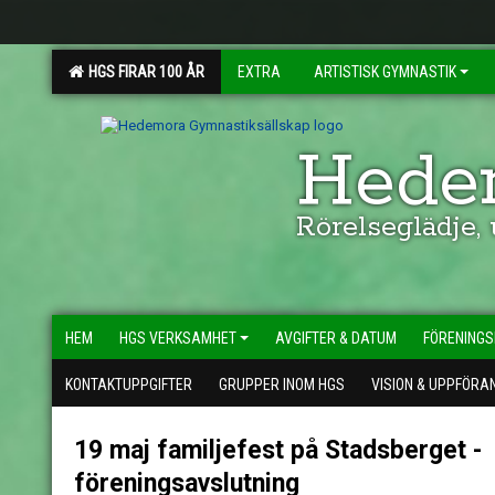
HGS FIRAR 100 ÅR
EXTRA
ARTISTISK GYMNASTIK
Hedem
Rörelseglädje,
HEM
HGS VERKSAMHET
AVGIFTER & DATUM
FÖRENINGS
KONTAKTUPPGIFTER
GRUPPER INOM HGS
VISION & UPPFÖRA
19 maj familjefest på Stadsberget -
föreningsavslutning