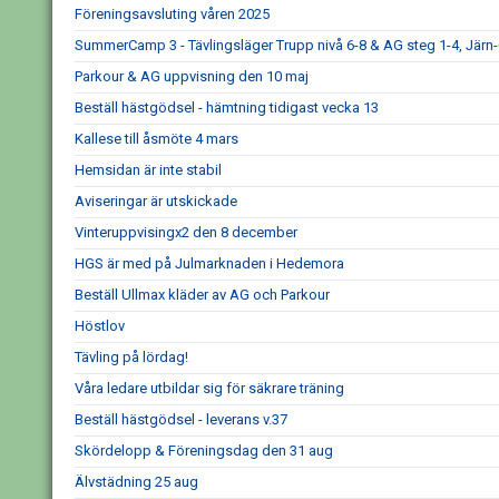
Föreningsavsluting våren 2025
SummerCamp 3 - Tävlingsläger Trupp nivå 6-8 & AG steg 1-4, Järn
Parkour & AG uppvisning den 10 maj
Beställ hästgödsel - hämtning tidigast vecka 13
Kallese till åsmöte 4 mars
Hemsidan är inte stabil
Aviseringar är utskickade
Vinteruppvisingx2 den 8 december
HGS är med på Julmarknaden i Hedemora
Beställ Ullmax kläder av AG och Parkour
Höstlov
Tävling på lördag!
Våra ledare utbildar sig för säkrare träning
Beställ hästgödsel - leverans v.37
Skördelopp & Föreningsdag den 31 aug
Älvstädning 25 aug