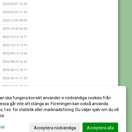
2023-03-27 16:24
2023-02-23 11:44
2022-12-05 08:00
2022-10-20 20:00
2022-10-19 14:17
2022-10-13 19:16
2022-09-14 13:34
2022-08-23 16:32
2022-06-12 18:17
2022-05-16 11:20
2022-04-06 21:12
2021-09-15 16:26
an ska fungera korrekt använder vi nödvändiga cookies från
2021-09-15 16:21
ssa går inte att stänga av. Föreningen kan också använda
es, t.ex. för statistik eller marknadsföring. Du väljer själv om du vill
sa.
val
Acceptera nödvändiga
Acceptera alla