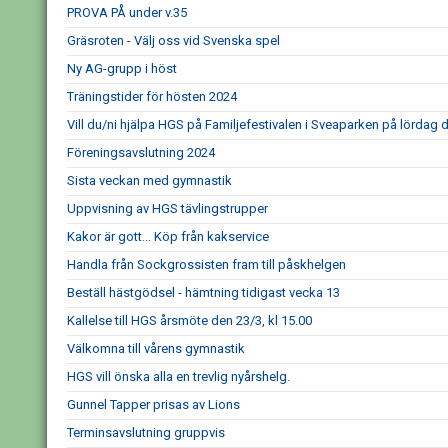
PROVA PÅ under v.35
Gräsroten - Välj oss vid Svenska spel
Ny AG-grupp i höst
Träningstider för hösten 2024
Vill du/ni hjälpa HGS på Familjefestivalen i Sveaparken på lördag d
Föreningsavslutning 2024
Sista veckan med gymnastik
Uppvisning av HGS tävlingstrupper
Kakor är gott... Köp från kakservice
Handla från Sockgrossisten fram till påskhelgen
Beställ hästgödsel - hämtning tidigast vecka 13
Kallelse till HGS årsmöte den 23/3, kl 15.00
Välkomna till vårens gymnastik
HGS vill önska alla en trevlig nyårshelg.
Gunnel Tapper prisas av Lions
Terminsavslutning gruppvis