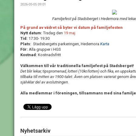
2026-05-05 09:01
Familjefest på Stadsberget i Hedemora med lekar
På grund av vädret så byter vi datum på familjefesten
Nytt datum:
Tisdag den
19 maj
Tid:
17:30- 19.30
Plats:
Stadsbergets parkeringen, Hedemora
Karta
För:
Alla grupper i HGS
Kostnad:
Kostnadsfritt
Välkommen till vår traditionella familjefest på Stadsberget!
Det blir lekar, tipspromenad, lotteri (10kr/lotten) och fika, en uppsk
tillbaka till mitten av 1900‑talet. Även om platsen varierat genom åre
självklar del av avslutningen.
Alla medlemmar i föreningen, tillsammans med sina familjer,
Nyhetsarkiv