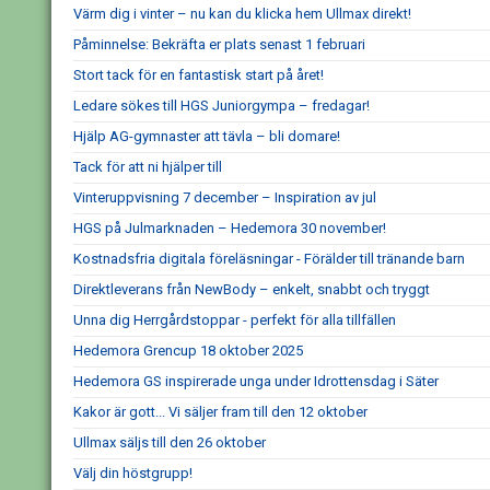
Värm dig i vinter – nu kan du klicka hem Ullmax direkt!
Påminnelse: Bekräfta er plats senast 1 februari
Stort tack för en fantastisk start på året!
Ledare sökes till HGS Juniorgympa – fredagar!
Hjälp AG-gymnaster att tävla – bli domare!
Tack för att ni hjälper till
Vinteruppvisning 7 december – Inspiration av jul
HGS på Julmarknaden – Hedemora 30 november!
Kostnadsfria digitala föreläsningar - Förälder till tränande barn
Direktleverans från NewBody – enkelt, snabbt och tryggt
Unna dig Herrgårdstoppar - perfekt för alla tillfällen
Hedemora Grencup 18 oktober 2025
Hedemora GS inspirerade unga under Idrottensdag i Säter
Kakor är gott... Vi säljer fram till den 12 oktober
Ullmax säljs till den 26 oktober
Välj din höstgrupp!