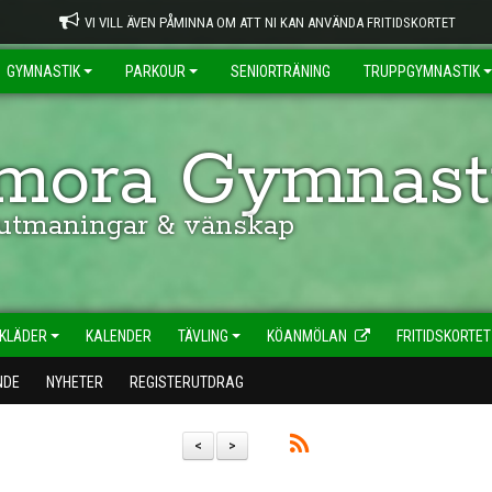
VI VILL ÄVEN PÅMINNA OM ATT NI KAN ANVÄNDA FRITIDSKORTET
GYMNASTIK
PARKOUR
SENIORTRÄNING
TRUPPGYMNASTIK
ora Gymnasti
 utmaningar & vänskap
KLÄDER
KALENDER
TÄVLING
KÖANMÖLAN
FRITIDSKORTET
NDE
NYHETER
REGISTERUTDRAG
<
>