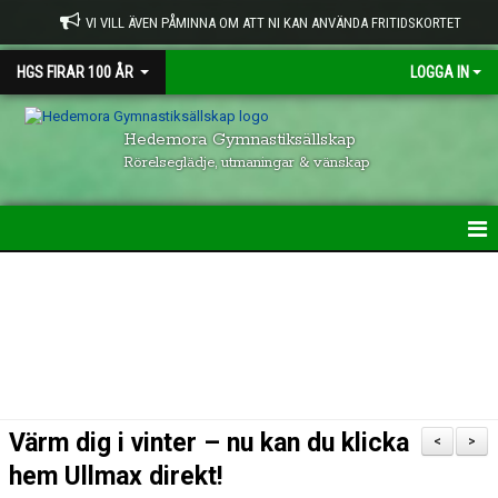
VI VILL ÄVEN PÅMINNA OM ATT NI KAN ANVÄNDA FRITIDSKORTET
HGS FIRAR 100 ÅR
LOGGA IN
Hedemora Gymnastiksällskap
Rörelseglädje, utmaningar & vänskap
HEM
HGS VERKSAMHET
KONTAKTUPPGIFTER
GRUPPER INOM HGS
Värm dig i vinter – nu kan du klicka
<
>
VISION & UPPFÖRANDE
hem Ullmax direkt!