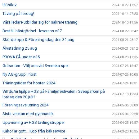
Höstlov
2024-10-27 17:57
Tävling på lördag!
2024-10-14 07:23
Våra ledare utbildar sig för säkrare träning
2024-10-10 11:56
Beställ hästgödsel - leverans v.37
2024-08-22 08:42
Skördelopp & Föreningsdag den 31 aug
2024-08-21 08:17
Älvstädning 25 aug
2024-08-21 08:12
PROVA PÅ under v.35
2024-08-20 17:35
Gräsroten - Välj oss vid Svenska spel
2024-07-26 15:47
Ny AG-grupp i höst
2024-07-26 10:05
Träningstider för hösten 2024
2024-07-24 18:31
Vill du/ni hjälpa HGS på Familjefestivalen i Sveaparken på
2024-07-18 12:33
lördag den 20 juli?
Föreningsavslutning 2024
2024-05-06 08:09
Sista veckan med gymnastik
2024-05-04 09:28
Uppvisning av HGS tävlingstrupper
2024-04-23 19:57
Kakor är gott... Köp från kakservice
2024-03-20 10:35