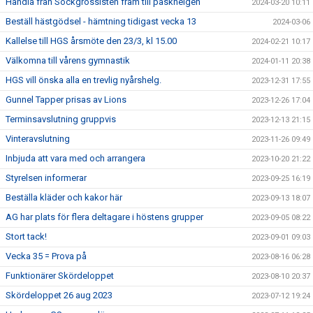
Handla från Sockgrossisten fram till påskhelgen
2024-03-20 10:11
Beställ hästgödsel - hämtning tidigast vecka 13
2024-03-06
Kallelse till HGS årsmöte den 23/3, kl 15.00
2024-02-21 10:17
Välkomna till vårens gymnastik
2024-01-11 20:38
HGS vill önska alla en trevlig nyårshelg.
2023-12-31 17:55
Gunnel Tapper prisas av Lions
2023-12-26 17:04
Terminsavslutning gruppvis
2023-12-13 21:15
Vinteravslutning
2023-11-26 09:49
Inbjuda att vara med och arrangera
2023-10-20 21:22
Styrelsen informerar
2023-09-25 16:19
Beställa kläder och kakor här
2023-09-13 18:07
AG har plats för flera deltagare i höstens grupper
2023-09-05 08:22
Stort tack!
2023-09-01 09:03
Vecka 35 = Prova på
2023-08-16 06:28
Funktionärer Skördeloppet
2023-08-10 20:37
Skördeloppet 26 aug 2023
2023-07-12 19:24