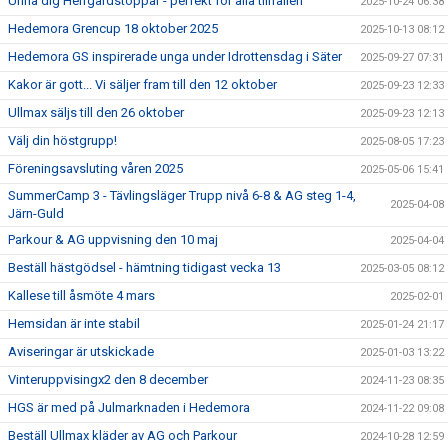
Unna dig Herrgårdstoppar - perfekt för alla tillfällen
2025-10-24 06:38
Hedemora Grencup 18 oktober 2025
2025-10-13 08:12
Hedemora GS inspirerade unga under Idrottensdag i Säter
2025-09-27 07:31
Kakor är gott... Vi säljer fram till den 12 oktober
2025-09-23 12:33
Ullmax säljs till den 26 oktober
2025-09-23 12:13
Välj din höstgrupp!
2025-08-05 17:23
Föreningsavsluting våren 2025
2025-05-06 15:41
SummerCamp 3 - Tävlingsläger Trupp nivå 6-8 & AG steg 1-4,
2025-04-08
Järn-Guld
Parkour & AG uppvisning den 10 maj
2025-04-04
Beställ hästgödsel - hämtning tidigast vecka 13
2025-03-05 08:12
Kallese till åsmöte 4 mars
2025-02-01
Hemsidan är inte stabil
2025-01-24 21:17
Aviseringar är utskickade
2025-01-03 13:22
Vinteruppvisingx2 den 8 december
2024-11-23 08:35
HGS är med på Julmarknaden i Hedemora
2024-11-22 09:08
Beställ Ullmax kläder av AG och Parkour
2024-10-28 12:59