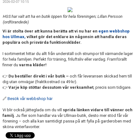
2026-02-07 10:15
NYHETER
HGS har valt att ha en butik öppen för hela föreningen; Lillan Persson
REGISTERUTDRAG
(ordförandede)
Vi är stolta över att kunna berätta att vi nu har en
egen webbshop
AVGIFTER & DATUM
hos Ullmax,
vilket gör det enklare än någonsin att handla deras
populära och prisvärda funktionskläder.
FÖRENINGSKLÄDER
I sortimentet hittar du allt från underställ och strumpor till värmande lager
KALENDER
för hela familjen. Perfekt för träning, friluftsliv eller vardag. Framförallt
finner du
varma kläder!
TÄVLING
👉
Du beställer direkt i vår butik –
och får leveransen skickad hem till
dig utan omvägar (fraktkostnad ca 49 kr).
KÖANMÖLAN
👉
Varje köp stöttar dessutom vår verksamhet
, precis som tidigare.
🔗
Besök vår webbshop här
FRITIDSKORTET
Vi blir också jätteglada om du vill
sprida länken vidare till vänner och
familj
. Ju fler som handlar via vår Ullmax‑butik, desto mer stöd får vår
förening – och alla kan samtidigt passa på att fylla på garderoben med
sköna vinterfavoriter.