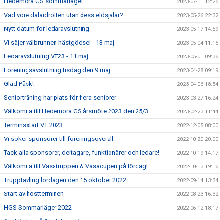
Hedemora GS sommarläger
2023-07-11 12:25
Vad vore dalaidrotten utan dess eldsjälar?
2023-05-26 22:32
Nytt datum för ledaravslutning
2023-05-17 14:59
Vi säjer välbrunnen hästgödsel - 13 maj
2023-05-04 11:15
Ledaravslutning VT23 - 11 maj
2023-05-01 09:36
Föreningsavslutning tisdag den 9 maj
2023-04-28 09:19
Glad Påsk!
2023-04-06 18:54
Seniorträning har plats för flera seniorer
2023-03-27 16:24
Välkomna till Hedemora GS årsmöte 2023 den 25/3
2023-02-23 11:44
Terminsstart VT 2023
2022-12-05 08:00
Vi söker sponsorer till föreningsoverall
2022-10-20 20:00
Tack alla sponsorer, deltagare, funktionärer och ledare!
2022-10-19 14:17
Välkomna till Vasatruppen & Vasacupen på lördag!
2022-10-13 19:16
Trupptävling lördagen den 15 oktober 2022
2022-09-14 13:34
Start av höstterminen
2022-08-23 16:32
HGS Sommarläger 2022
2022-06-12 18:17