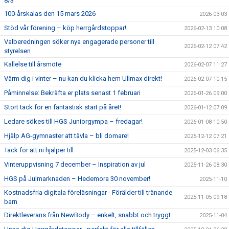
8/3
100-årskalas den 15 mars 2026
2026-03-03
Stöd vår förening – köp herrgårdstoppar!
2026-02-13 10:08
Valberedningen söker nya engagerade personer till
2026-02-12 07:42
styrelsen
Kallelse till årsmöte
2026-02-07 11:27
Värm dig i vinter – nu kan du klicka hem Ullmax direkt!
2026-02-07 10:15
Påminnelse: Bekräfta er plats senast 1 februari
2026-01-26 09:00
Stort tack för en fantastisk start på året!
2026-01-12 07:09
Ledare sökes till HGS Juniorgympa – fredagar!
2026-01-08 10:50
Hjälp AG-gymnaster att tävla – bli domare!
2025-12-12 07:21
Tack för att ni hjälper till
2025-12-03 06:35
Vinteruppvisning 7 december – Inspiration av jul
2025-11-26 08:30
HGS på Julmarknaden – Hedemora 30 november!
2025-11-10
Kostnadsfria digitala föreläsningar - Förälder till tränande
2025-11-05 09:18
barn
Direktleverans från NewBody – enkelt, snabbt och tryggt
2025-11-04