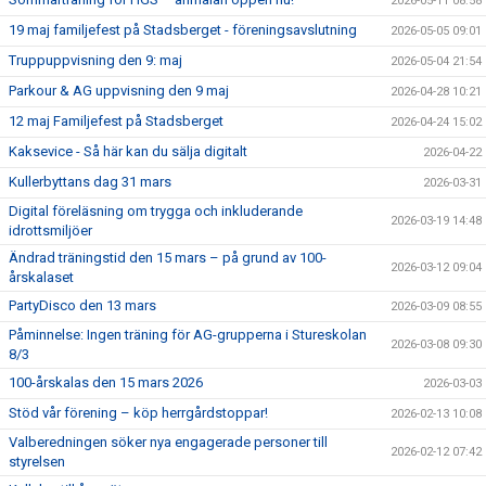
2026-05-11 08:58
19 maj familjefest på Stadsberget - föreningsavslutning
2026-05-05 09:01
Truppuppvisning den 9: maj
2026-05-04 21:54
Parkour & AG uppvisning den 9 maj
2026-04-28 10:21
12 maj Familjefest på Stadsberget
2026-04-24 15:02
Kaksevice - Så här kan du sälja digitalt
2026-04-22
Kullerbyttans dag 31 mars
2026-03-31
Digital föreläsning om trygga och inkluderande
2026-03-19 14:48
idrottsmiljöer
Ändrad träningstid den 15 mars – på grund av 100-
2026-03-12 09:04
årskalaset
PartyDisco den 13 mars
2026-03-09 08:55
Påminnelse: Ingen träning för AG-grupperna i Stureskolan
2026-03-08 09:30
8/3
100-årskalas den 15 mars 2026
2026-03-03
Stöd vår förening – köp herrgårdstoppar!
2026-02-13 10:08
Valberedningen söker nya engagerade personer till
2026-02-12 07:42
styrelsen