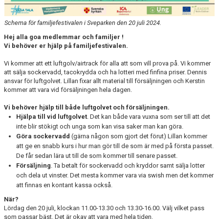
Schema för familjefestivalen i Sveparken den 20 juli 2024.
Hej alla goa medlemmar och familjer !
Vi behöver er hjälp på familjefestivalen.
Vi kommer att ett luftgolv/airtrack för alla att som vill prova på. Vi kommer
att sälja sockervadd, tacokrydda och ha lotteri med finfina priser. Dennis
ansvar för luftgolvet. Lillan fixar allt material till försäljningen och Kerstin
kommer att vara vid försäljningen hela dagen.
Vi behöver hjälp till både luftgolvet och försäljningen.
Hjälpa till vid luftgolvet
. Det kan både vara vuxna som ser till att det
inte blir stökigt och unga som kan visa saker man kan göra.
Göra sockervadd
(gärna någon som gjort det förut) Lillan kommer
att ge en snabb kurs i hur man gör till de som är med på första passet.
De får sedan lära ut till de som kommer till senare passet.
Försäljning
. Ta betalt för sockervadd och kryddor samt sälja lotter
och dela ut vinster. Det mesta kommer vara via swish men det kommer
att finnas en kontant kassa också.
När?
Lördag den 20 juli, klockan 11.00-13.30 och 13.30-16.00. Välj vilket pass
som passar bäst. Det är okay att vara med hela tiden.