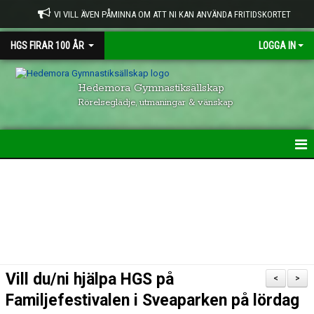
VI VILL ÄVEN PÅMINNA OM ATT NI KAN ANVÄNDA FRITIDSKORTET
HGS FIRAR 100 ÅR
LOGGA IN
Hedemora Gymnastiksällskap
Rörelseglädje, utmaningar & vänskap
HEM
HGS VERKSAMHET
KONTAKTUPPGIFTER
GRUPPER INOM HGS
Vill du/ni hjälpa HGS på
<
>
VISION & UPPFÖRANDE
Familjefestivalen i Sveaparken på lördag