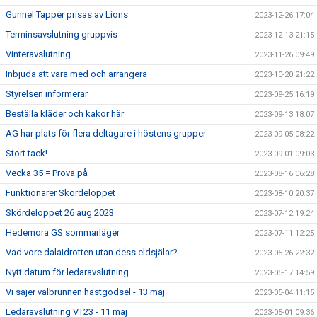
Gunnel Tapper prisas av Lions
2023-12-26 17:04
Terminsavslutning gruppvis
2023-12-13 21:15
Vinteravslutning
2023-11-26 09:49
Inbjuda att vara med och arrangera
2023-10-20 21:22
Styrelsen informerar
2023-09-25 16:19
Beställa kläder och kakor här
2023-09-13 18:07
AG har plats för flera deltagare i höstens grupper
2023-09-05 08:22
Stort tack!
2023-09-01 09:03
Vecka 35 = Prova på
2023-08-16 06:28
Funktionärer Skördeloppet
2023-08-10 20:37
Skördeloppet 26 aug 2023
2023-07-12 19:24
Hedemora GS sommarläger
2023-07-11 12:25
Vad vore dalaidrotten utan dess eldsjälar?
2023-05-26 22:32
Nytt datum för ledaravslutning
2023-05-17 14:59
Vi säjer välbrunnen hästgödsel - 13 maj
2023-05-04 11:15
Ledaravslutning VT23 - 11 maj
2023-05-01 09:36