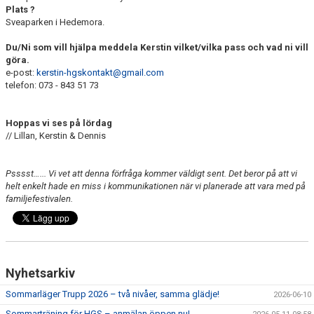
Plats ?
Sveaparken i Hedemora.
Du/Ni som vill hjälpa meddela Kerstin vilket/vilka pass och vad ni vill
göra.
e-post:
kerstin-hgskontakt@gmail.com
telefon: 073 - 843 51 73
Hoppas vi ses på lördag
// Lillan, Kerstin & Dennis
Psssst…... Vi vet att denna förfråga kommer väldigt sent. Det beror på att vi
helt enkelt hade en miss i kommunikationen när vi planerade att vara med på
familjefestivalen.
Nyhetsarkiv
Sommarläger Trupp 2026 – två nivåer, samma glädje!
2026-06-10
Sommarträning för HGS – anmälan öppen nu!