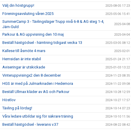
Välj din höstgrupp!
2025-08-05 17:23
Föreningsavsluting våren 2025
2025-05-06 15:41
SummerCamp 3 - Tävlingsläger Trupp nivå 6-8 & AG steg 1-4,
2025-04-08
Järn-Guld
Parkour & AG uppvisning den 10 maj
2025-04-04
Beställ hästgödsel - hämtning tidigast vecka 13
2025-03-05 08:12
Kallese till åsmöte 4 mars
2025-02-01
Hemsidan är inte stabil
2025-01-24 21:17
Aviseringar är utskickade
2025-01-03 13:22
Vinteruppvisingx2 den 8 december
2024-11-23 08:35
HGS är med på Julmarknaden i Hedemora
2024-11-22 09:08
Beställ Ullmax kläder av AG och Parkour
2024-10-28 12:59
Höstlov
2024-10-27 17:57
Tävling på lördag!
2024-10-14 07:23
Våra ledare utbildar sig för säkrare träning
2024-10-10 11:56
Beställ hästgödsel - leverans v.37
2024-08-22 08:42