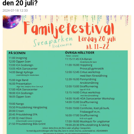
den 20 juli?
NYHETER
2024-07-18 12:33
REGISTERUTDRAG
AVGIFTER & DATUM
FÖRENINGSKLÄDER
KALENDER
TÄVLING
KÖANMÖLAN
FRITIDSKORTET