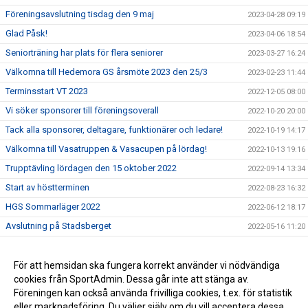
Föreningsavslutning tisdag den 9 maj
2023-04-28 09:19
Glad Påsk!
2023-04-06 18:54
Seniorträning har plats för flera seniorer
2023-03-27 16:24
Välkomna till Hedemora GS årsmöte 2023 den 25/3
2023-02-23 11:44
Terminsstart VT 2023
2022-12-05 08:00
Vi söker sponsorer till föreningsoverall
2022-10-20 20:00
Tack alla sponsorer, deltagare, funktionärer och ledare!
2022-10-19 14:17
Välkomna till Vasatruppen & Vasacupen på lördag!
2022-10-13 19:16
Trupptävling lördagen den 15 oktober 2022
2022-09-14 13:34
Start av höstterminen
2022-08-23 16:32
HGS Sommarläger 2022
2022-06-12 18:17
Avslutning på Stadsberget
2022-05-16 11:20
Årsmöte 2022
2022-04-06 21:12
Bokning av plats inför vårterminen
För att hemsidan ska fungera korrekt använder vi nödvändiga
2021-09-15 16:26
cookies från SportAdmin. Dessa går inte att stänga av.
Höstterminen startar vecka 37
2021-09-15 16:21
Föreningen kan också använda frivilliga cookies, t.ex. för statistik
eller marknadsföring. Du väljer själv om du vill acceptera dessa.