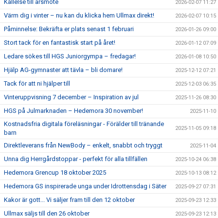
Kallelse till årsmöte
2026-02-07 11:27
Värm dig i vinter – nu kan du klicka hem Ullmax direkt!
2026-02-07 10:15
Påminnelse: Bekräfta er plats senast 1 februari
2026-01-26 09:00
Stort tack för en fantastisk start på året!
2026-01-12 07:09
Ledare sökes till HGS Juniorgympa – fredagar!
2026-01-08 10:50
Hjälp AG-gymnaster att tävla – bli domare!
2025-12-12 07:21
Tack för att ni hjälper till
2025-12-03 06:35
Vinteruppvisning 7 december – Inspiration av jul
2025-11-26 08:30
HGS på Julmarknaden – Hedemora 30 november!
2025-11-10
Kostnadsfria digitala föreläsningar - Förälder till tränande
2025-11-05 09:18
barn
Direktleverans från NewBody – enkelt, snabbt och tryggt
2025-11-04
Unna dig Herrgårdstoppar - perfekt för alla tillfällen
2025-10-24 06:38
Hedemora Grencup 18 oktober 2025
2025-10-13 08:12
Hedemora GS inspirerade unga under Idrottensdag i Säter
2025-09-27 07:31
Kakor är gott... Vi säljer fram till den 12 oktober
2025-09-23 12:33
Ullmax säljs till den 26 oktober
2025-09-23 12:13