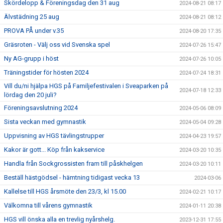
Skördelopp & Föreningsdag den 31 aug
2024-08-21 08:17
Älvstädning 25 aug
2024-08-21 08:12
PROVA PÅ under v.35
2024-08-20 17:35
Gräsroten - Välj oss vid Svenska spel
2024-07-26 15:47
Ny AG-grupp i höst
2024-07-26 10:05
Träningstider för hösten 2024
2024-07-24 18:31
Vill du/ni hjälpa HGS på Familjefestivalen i Sveaparken på
2024-07-18 12:33
lördag den 20 juli?
Föreningsavslutning 2024
2024-05-06 08:09
Sista veckan med gymnastik
2024-05-04 09:28
Uppvisning av HGS tävlingstrupper
2024-04-23 19:57
Kakor är gott... Köp från kakservice
2024-03-20 10:35
Handla från Sockgrossisten fram till påskhelgen
2024-03-20 10:11
Beställ hästgödsel - hämtning tidigast vecka 13
2024-03-06
Kallelse till HGS årsmöte den 23/3, kl 15.00
2024-02-21 10:17
Välkomna till vårens gymnastik
2024-01-11 20:38
HGS vill önska alla en trevlig nyårshelg.
2023-12-31 17:55