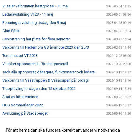
Vi säjer välbrunnen hästgödsel - 13 maj
2023-05-04 11:15
Ledaravslutning VT23 - 11 maj
2023-05-01 09:36
Föreningsavslutning tisdag den 9 maj
2023-04-28 09:19
Glad Påsk!
2023-04-06 18:54
Seniorträning har plats för flera seniorer
2023-03-27 16:24
Välkomna till Hedemora GS årsmöte 2023 den 25/3
2023-02-23 11:44
Terminsstart VT 2023
2022-12-05 08:00
Vi söker sponsorer till föreningsoverall
2022-10-20 20:00
Tack alla sponsorer, deltagare, funktionärer och ledare!
2022-10-19 14:17
Välkomna till Vasatruppen & Vasacupen på lördag!
2022-10-13 19:16
Trupptävling lördagen den 15 oktober 2022
2022-09-14 13:34
Start av höstterminen
2022-08-23 16:32
HGS Sommarläger 2022
2022-06-12 18:17
Avslutning på Stadsberget
2022-05-16 11:20
Årsmöte 2022
2022-04-06 21:12
Bokning av plats inför vårterminen
För att hemsidan ska fungera korrekt använder vi nödvändiga
2021-09-15 16:26