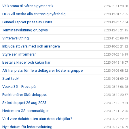
Välkomna till vårens gymnastik
2024-01-11 20:38
HGS vill önska alla en trevlig nyårshelg.
2023-12-31 17:55
Gunnel Tapper prisas av Lions
2023-12-26 17:04
Terminsavslutning gruppvis
2023-12-13 21:15
Vinteravslutning
2023-11-26 09:49
Inbjuda att vara med och arrangera
2023-10-20 21:22
Styrelsen informerar
2023-09-25 16:19
Beställa kläder och kakor här
2023-09-13 18:07
AG har plats för flera deltagare i höstens grupper
2023-09-05 08:22
Stort tack!
2023-09-01 09:03
Vecka 35 = Prova på
2023-08-16 06:28
Funktionärer Skördeloppet
2023-08-10 20:37
Skördeloppet 26 aug 2023
2023-07-12 19:24
Hedemora GS sommarläger
2023-07-11 12:25
Vad vore dalaidrotten utan dess eldsjälar?
2023-05-26 22:32
Nytt datum för ledaravslutning
2023-05-17 14:59