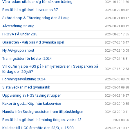
Våra ledare utbildar sig för säkrare träning
2024-10-10 11:56
Beställ hästgödsel - leverans v.37
2024-08-22 08:42
Skördelopp & Föreningsdag den 31 aug
2024-08-21 08:17
Älvstädning 25 aug
2024-08-21 08:12
PROVA PÅ under v.35
2024-08-20 17:35
Gräsroten - Välj oss vid Svenska spel
2024-07-26 15:47
Ny AG-grupp i höst
2024-07-26 10:05
Träningstider för hösten 2024
2024-07-24 18:31
Vill du/ni hjälpa HGS på Familjefestivalen i Sveaparken på
2024-07-18 12:33
lördag den 20 juli?
Föreningsavslutning 2024
2024-05-06 08:09
Sista veckan med gymnastik
2024-05-04 09:28
Uppvisning av HGS tävlingstrupper
2024-04-23 19:57
Kakor är gott... Köp från kakservice
2024-03-20 10:35
Handla från Sockgrossisten fram till påskhelgen
2024-03-20 10:11
Beställ hästgödsel - hämtning tidigast vecka 13
2024-03-06
Kallelse till HGS årsmöte den 23/3, kl 15.00
2024-02-21 10:17