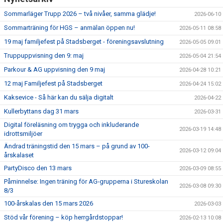
Sommarläger Trupp 2026 – två nivåer, samma glädje!
2026-06-10
Sommarträning för HGS – anmälan öppen nu!
2026-05-11 08:58
19 maj familjefest på Stadsberget - föreningsavslutning
2026-05-05 09:01
Truppuppvisning den 9: maj
2026-05-04 21:54
Parkour & AG uppvisning den 9 maj
2026-04-28 10:21
12 maj Familjefest på Stadsberget
2026-04-24 15:02
Kaksevice - Så här kan du sälja digitalt
2026-04-22
Kullerbyttans dag 31 mars
2026-03-31
Digital föreläsning om trygga och inkluderande
2026-03-19 14:48
idrottsmiljöer
Ändrad träningstid den 15 mars – på grund av 100-
2026-03-12 09:04
årskalaset
PartyDisco den 13 mars
2026-03-09 08:55
Påminnelse: Ingen träning för AG-grupperna i Stureskolan
2026-03-08 09:30
8/3
100-årskalas den 15 mars 2026
2026-03-03
Stöd vår förening – köp herrgårdstoppar!
2026-02-13 10:08