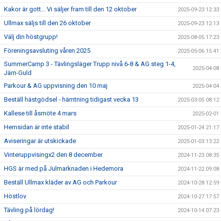
Kakor är gott... Vi säljer fram till den 12 oktober
2025-09-23 12:33
Ullmax säljs till den 26 oktober
2025-09-23 12:13
Välj din höstgrupp!
2025-08-05 17:23
Föreningsavsluting våren 2025
2025-05-06 15:41
SummerCamp 3 - Tävlingsläger Trupp nivå 6-8 & AG steg 1-4,
2025-04-08
Järn-Guld
Parkour & AG uppvisning den 10 maj
2025-04-04
Beställ hästgödsel - hämtning tidigast vecka 13
2025-03-05 08:12
Kallese till åsmöte 4 mars
2025-02-01
Hemsidan är inte stabil
2025-01-24 21:17
Aviseringar är utskickade
2025-01-03 13:22
Vinteruppvisingx2 den 8 december
2024-11-23 08:35
HGS är med på Julmarknaden i Hedemora
2024-11-22 09:08
Beställ Ullmax kläder av AG och Parkour
2024-10-28 12:59
Höstlov
2024-10-27 17:57
Tävling på lördag!
2024-10-14 07:23