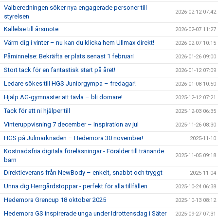
Valberedningen söker nya engagerade personer till
2026-02-12 07:42
styrelsen
Kallelse till årsmöte
2026-02-07 11:27
Värm dig i vinter – nu kan du klicka hem Ullmax direkt!
2026-02-07 10:15
Påminnelse: Bekräfta er plats senast 1 februari
2026-01-26 09:00
Stort tack för en fantastisk start på året!
2026-01-12 07:09
Ledare sökes till HGS Juniorgympa – fredagar!
2026-01-08 10:50
Hjälp AG-gymnaster att tävla – bli domare!
2025-12-12 07:21
Tack för att ni hjälper till
2025-12-03 06:35
Vinteruppvisning 7 december – Inspiration av jul
2025-11-26 08:30
HGS på Julmarknaden – Hedemora 30 november!
2025-11-10
Kostnadsfria digitala föreläsningar - Förälder till tränande
2025-11-05 09:18
barn
Direktleverans från NewBody – enkelt, snabbt och tryggt
2025-11-04
Unna dig Herrgårdstoppar - perfekt för alla tillfällen
2025-10-24 06:38
Hedemora Grencup 18 oktober 2025
2025-10-13 08:12
Hedemora GS inspirerade unga under Idrottensdag i Säter
2025-09-27 07:31