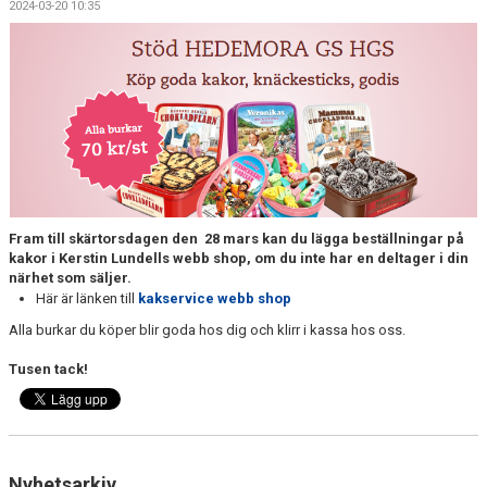
2024-03-20 10:35
NYHETER
REGISTERUTDRAG
AVGIFTER & DATUM
FÖRENINGSKLÄDER
KALENDER
Fram till skärtorsdagen den 28 mars kan du lägga beställningar på
TÄVLING
kakor i Kerstin Lundells webb shop, om du inte har en deltager i din
närhet som säljer.
Här är länken till
kakservice webb shop
KÖANMÖLAN
Alla burkar du köper blir goda hos dig och klirr i kassa hos oss.
FRITIDSKORTET
Tusen tack!
Nyhetsarkiv