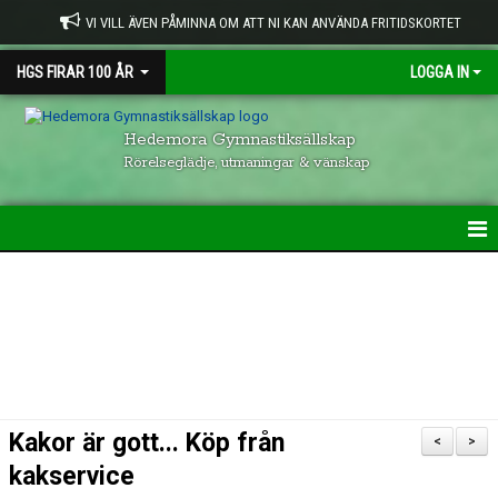
VI VILL ÄVEN PÅMINNA OM ATT NI KAN ANVÄNDA FRITIDSKORTET
HGS FIRAR 100 ÅR
LOGGA IN
Hedemora Gymnastiksällskap
Rörelseglädje, utmaningar & vänskap
HEM
HGS VERKSAMHET
KONTAKTUPPGIFTER
GRUPPER INOM HGS
Kakor är gott... Köp från
<
>
VISION & UPPFÖRANDE
kakservice