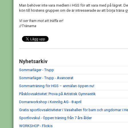
Man behöver inte vara medlem i HGS för att vara med på lägret. Del
kön till höstens gruppen om de är intresserade av att börja träna
Vi ser fram mot att träffa er!
//Tränarna
Nyhetsarkiv
Sommarläger - Trupp
Sommarläger - Trupp - Avancerat
Sommarträning för HGS – anmälan öppen nu!
Påsklovsaktivitet: Prova på Artistisk Gymnastik
Domarworkshop i Kvinnlig AG - 8 april
Gratis sportlovsaktiviteter i Vasahallen för barn och ungdomar 
Sportlovskul - Öppen träning från 7 års ålder
WORKSHOP - Flickis