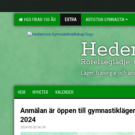
HGS FIRAR 100 ÅR
EXTRA
ARTISTISK GYMNASTIK
Hedem
Rörelseglädje,
Läger, träningar och a
HEM
NYHETER
KALENDER
Anmälan är öppen till gymnastikläge
2024
2024-05-20 06:39