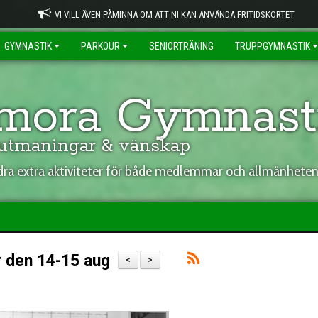
VI VILL ÄVEN PÅMINNA OM ATT NI KAN ANVÄNDA FRITIDSKORTET
GYMNASTIK
PARKOUR
SENIORTRÄNING
TRUPPGYMNASTIK
ora Gymnasti
 utmaningar & vänskap
ndra extra aktiviteter för både medlemmar och allmänhete
r den 14-15 aug
<
>