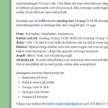
Gymnastikläger för barn från 7 års ålder där man inte behöver några
är nyfiken på gymnastik och vill prova på. Alla övningar under lägre
nivåer så att alla kan vara med på allt.
Anmälan gör du
HÄR
senast
söndag den 13 aug
23.59 då anmäla
(Anmälningstiden är förlängd från den 4 aug till den 13 aug)
Plats:
A-B hallen, Vasahallen i Hedemora
Datum och tid:
onsdag 14 aug 13.00-18.00 och torsdag 15 aug 13
Ålder:
Från 7 år (
det år man fyller år, behöver inte ha fyllt år innan lä
Klädsel:
Mjuka/rörliga kläder som inte visar magen när man är upp
halkar med strumpor). Långt hår uppsatt och inga smycken.
Avgift:
480 kr. Frukt och försäkring ingår.
Att tänka på:
Ta med vattenflaska och vuxna kan sitta med på läkt
Det är inte tillåtet att ta med godis, nötter eller energidryck.
Deltagarna kommer bland annat att;
Balansera på bom
Rulla & snurra på matta
Svinga i barr & räck
Springa över hinder
Hoppa på trampet
Frågor kan ställas till
kerstin.hgskontakt@gmail.com
073-843 51 7