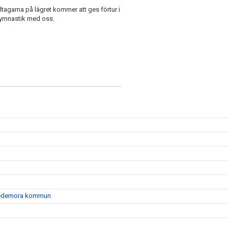
tagarna på lägret kommer att ges förtur i
 gymnastik med oss.
i Hedemora kommun