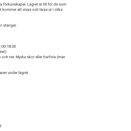
 förkunskaper. Lägret är till för de som
t kommer att visas och läras ut i olika
n stänger.
.00-18.00
gre
t)
 och ner. Mjuka skor eller barfota (man
aren under lägret.
3