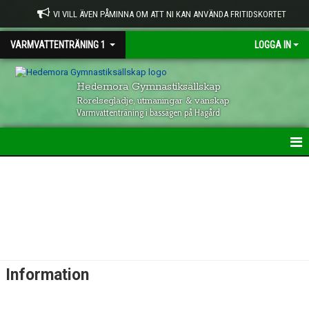
VI VILL ÄVEN PÅMINNA OM ATT NI KAN ANVÄNDA FRITIDSKORTET
VARMVATTENTRÄNING 1
LOGGA IN
Hedemora Gymnastiksällskap
Rörelseglädje, utmaningar & vänskap
Varmvattenträning i bassägen på Hagård
HEM
INFORMATION
KALENDER
Information