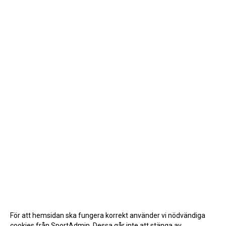
För att hemsidan ska fungera korrekt använder vi nödvändiga
cookies från SportAdmin. Dessa går inte att stänga av.