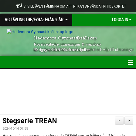
VI VILL ÄVEN PÅMINNA OM ATT NI KAN ANVÄNDA FRITIDSKORTET
AG TÄVLING TRE/FYRA- FRÅN 9 ÅR
LOGGA IN
Hedemora Gymnastiksällskap
Rörelseglädje, utmaningar & vänskap
AG Tävling TRE/FYRA - med nyfikenhet och vilja till utmaningar lär sig gymnasterna svårare tekniker.
HEM (AG TRE)
INFO-NYHETER
KALENDER
Stegserie TREAN
<
>
2024-10-14 07:55
Här kan alla gymnaster se stegserie TREAN som vi håller på att tränar in.