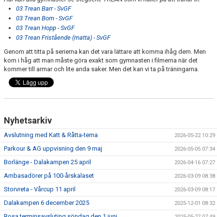
03 Trean Barr - SvGF
03 Trean Bom - SvGF
03 Trean Hopp - SvGF
03 Trean Fristående (matta) - SvGF
Genom att titta på serierna kan det vara lättare att komma ihåg dem. Men
kom i håg att man måste göra exakt som gymnasten i filmerna när det
kommer till armar och lite anda saker. Men det kan vi ta på träningarna.
Nyhetsarkiv
Avslutning med Katt & Råtta-tema
2026-05-22 10:29
Parkour & AG uppvisning den 9 maj
2026-05-05 07:34
Borlänge - Dalakampen 25 april
2026-04-16 07:27
Ambasadörer på 100-årskalaset
2026-03-09 08:38
Storvreta - Vårcup 11 april
2026-03-09 08:17
Dalakampen 6 december 2025
2025-12-01 08:32
Rosa terminsavsluting söndag den 1 juni
2025-05-27 07:49