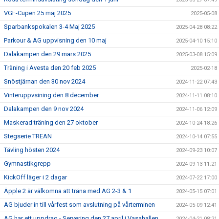
VGF-Cupen 25 maj 2025
2025-05-08
Sparbankspokalen 3-4 Maj 2025
2025-04-28 08:22
Parkour & AG uppvisning den 10 maj
2025-04-10 15:10
Dalakampen den 29 mars 2025
2025-03-08 15:09
Träning i Avesta den 20 feb 2025
2025-02-18
Snöstjärnan den 30 nov 2024
2024-11-22 07:43
Vinteruppvsining den 8 december
2024-11-11 08:10
Dalakampen den 9 nov 2024
2024-11-06 12:09
Maskerad träning den 27 oktober
2024-10-24 18:26
Stegserie TREAN
2024-10-14 07:55
Tävling hösten 2024
2024-09-23 10:07
Gymnastikgrepp
2024-09-13 11:21
KickOff läger i 2 dagar
2024-07-22 17:00
Äpple 2 är välkomna att träna med AG 2-3 & 1
2024-05-15 07:01
AG bjuder in till vårfest som avslutning på vårterminen
2024-05-09 12:41
AG har ett uppdrag - Servering den 27 april i Vasahallen
2024-04-21 08:21