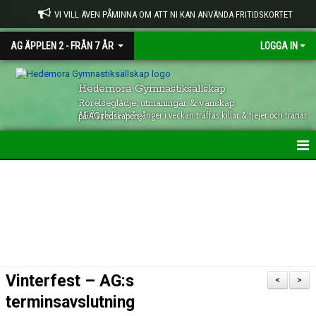
VI VILL ÄVEN PÅMINNA OM ATT NI KAN ANVÄNDA FRITIDSKORTET
AG ÄPPLEN 2 - FRÅN 7 ÅR
LOGGA IN
Hedemora Gymnastiksällskap
Rörelseglädje, utmaningar & vänskap
AG Äpple 2 - två gånger i veckan träffas killar & tjejer och tränar på AG redskapen
HEM (AG Ä2)
INFORMATION
KALENDER
Vinterfest – AG:s
<
>
terminsavslutning