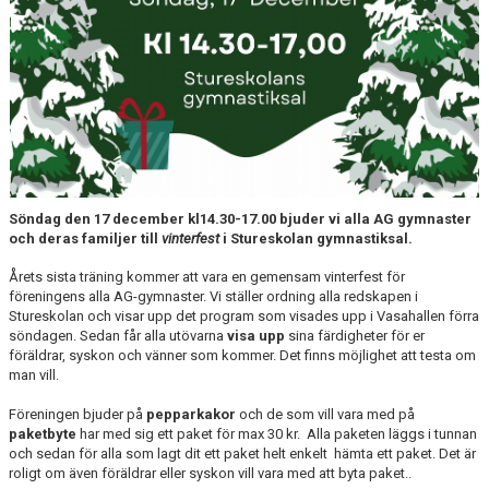
Söndag den 17 december kl14.30-17.00 bjuder vi alla AG gymnaster
och deras familjer till
vinterfest
i Stureskolan gymnastiksal.
Årets sista träning kommer att vara en gemensam vinterfest för
föreningens alla AG-gymnaster. Vi ställer ordning alla redskapen i
Stureskolan och visar upp det program som visades upp i Vasahallen förra
söndagen. Sedan får alla utövarna
visa upp
sina färdigheter för er
föräldrar, syskon och vänner som kommer. Det finns möjlighet att testa om
man vill.
Föreningen bjuder på
pepparkakor
och de som vill vara med på
paketbyte
har med sig ett paket för max 30 kr. Alla paketen läggs i tunnan
och sedan för alla som lagt dit ett paket helt enkelt hämta ett paket. Det är
roligt om även föräldrar eller syskon vill vara med att byta paket..