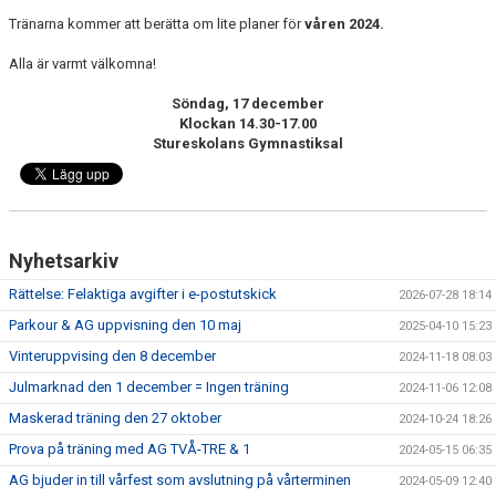
Tränarna kommer att berätta om lite planer för
våren 2024.
Alla är varmt välkomna!
Söndag, 17 december
Klockan 14.30-17.00
Stureskolans Gymnastiksal
Nyhetsarkiv
Rättelse: Felaktiga avgifter i e-postutskick
2026-07-28 18:14
Parkour & AG uppvisning den 10 maj
2025-04-10 15:23
Vinteruppvising den 8 december
2024-11-18 08:03
Julmarknad den 1 december = Ingen träning
2024-11-06 12:08
Maskerad träning den 27 oktober
2024-10-24 18:26
Prova på träning med AG TVÅ-TRE & 1
2024-05-15 06:35
AG bjuder in till vårfest som avslutning på vårterminen
2024-05-09 12:40