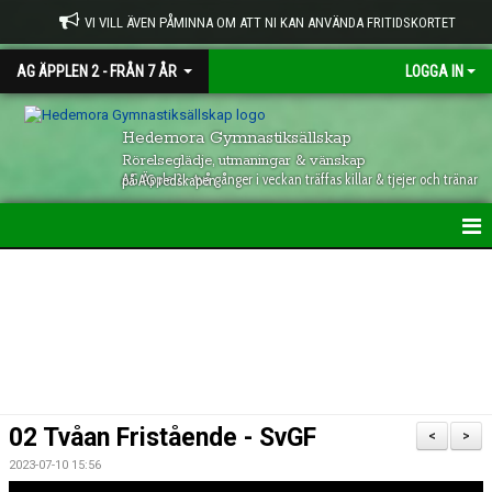
VI VILL ÄVEN PÅMINNA OM ATT NI KAN ANVÄNDA FRITIDSKORTET
AG ÄPPLEN 2 - FRÅN 7 ÅR
LOGGA IN
Hedemora Gymnastiksällskap
Rörelseglädje, utmaningar & vänskap
AG Äpple 2 - två gånger i veckan träffas killar & tjejer och tränar på AG redskapen
HEM (AG Ä2)
INFORMATION
KALENDER
02 Tvåan Fristående - SvGF
<
>
2023-07-10 15:56