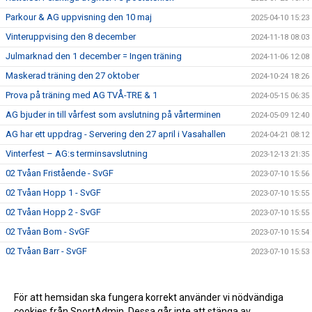
Parkour & AG uppvisning den 10 maj
2025-04-10 15:23
Vinteruppvising den 8 december
2024-11-18 08:03
Julmarknad den 1 december = Ingen träning
2024-11-06 12:08
Maskerad träning den 27 oktober
2024-10-24 18:26
Prova på träning med AG TVÅ-TRE & 1
2024-05-15 06:35
AG bjuder in till vårfest som avslutning på vårterminen
2024-05-09 12:40
AG har ett uppdrag - Servering den 27 april i Vasahallen
2024-04-21 08:12
Vinterfest – AG:s terminsavslutning
2023-12-13 21:35
02 Tvåan Fristående - SvGF
2023-07-10 15:56
02 Tvåan Hopp 1 - SvGF
2023-07-10 15:55
02 Tvåan Hopp 2 - SvGF
2023-07-10 15:55
02 Tvåan Bom - SvGF
2023-07-10 15:54
02 Tvåan Barr - SvGF
2023-07-10 15:53
För att hemsidan ska fungera korrekt använder vi nödvändiga
cookies från SportAdmin. Dessa går inte att stänga av.