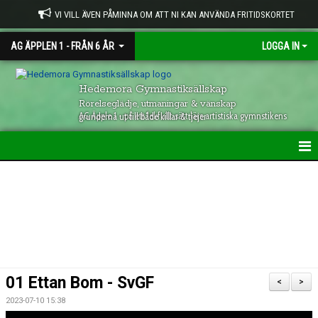
VI VILL ÄVEN PÅMINNA OM ATT NI KAN ANVÄNDA FRITIDSKORTET
AG ÄPPLEN 1 - FRÅN 6 ÅR
LOGGA IN
Hedemora Gymnastiksällskap
Rörelseglädje, utmaningar & vänskap
AG Äpple 1 - på ett lekfullt sätt lärs artistiska gymnstikens grunderna ut till både killar & tjejer
HEM (AG Ä1)
INFO-NYHETER
KALENDER
01 Ettan Bom - SvGF
<
>
2023-07-10 15:38