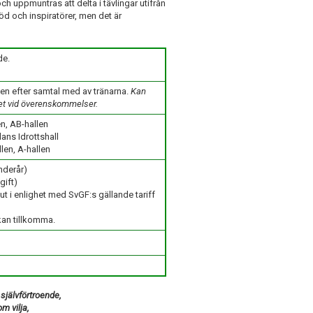
ch uppmuntras att delta i tävlingar utifrån
öd och inspiratörer, men det är
de.
en efter samtal med av tränarna.
Kan
et vid överenskommelser.
n, AB-hallen
ans Idrottshall
len, A-hallen
nderår)
gift)
 ut i enlighet med SvGF:s gällande tariff
kan tillkomma.
självförtroende,
m vilja,