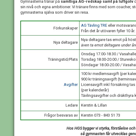
Gymnasterna tränar på
samtliga AG-redskap samt på luftgolv
o
sin nivå och egna ambitioner. Vi tränare finns med som coacher, st
gymnasterna själva som driver sin resa.
AG Tävling TRE
eller motsvaran
Förkunskaper
Från det år utövaren fyller 10 år.
Nya deltagare tas emot på höst
Nya deltagare
även ta emot deltagare under år
Onsdag 17.00-18.30 / Vasahalle
Träningstid/Plats
Torsdag 18.00-20.00 / Stureskol
Söndagar 18.00-20.00 / Vasahal
100 kr medlemsavgift (per kale
900 kr träningsavgift (terminsav
Avgifter
Licensavgift inkl försäkring tas
(per kalenderår)
Tävlingsavgifter och dräkthyra 
Ledare
Kerstin & Lillan
Frågor besvaras av
Kerstin 073 - 843 51 73
Hos HGS bygger vi styrka, förståelse och 
så gymnasten får utvecklas geno