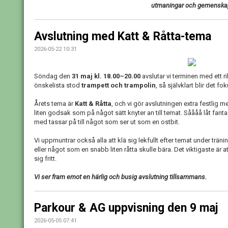
utmaningar och gemenska
Avslutning med Katt & Råtta-tema
2026-05-22 10:31
Söndag den
31 maj kl. 18.00–20.00
avslutar vi terminen med ett r
önskelista stod
trampett och trampolin
, så självklart blir det f
Årets tema är
Katt & Råtta
, och vi gör avslutningen extra festlig m
liten godsak som på något sätt knyter an till temat. Såååå låt fantas
med tassar på till något som ser ut som en ostbit.
Vi uppmuntrar också alla att klä sig lekfullt efter temat under trä
eller något som en snabb liten råtta skulle bära. Det viktigaste är a
sig fritt.
Vi ser fram emot en härlig och busig avslutning tillsammans.
Parkour & AG uppvisning den 9 maj
2026-05-05 07:41