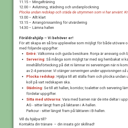
11.15 – Mingelträning
12.00 – Avlutning, städning och undanplockning
Plocka undan redskap och städa de utrymmen som vi har använt. Krst
13.00 – Allt klart
13.15 – Arrangörssamling för utvärdering
14.30 – Lämna hallen
Föräldrahjälp – Vi behöver er!
För att skapa en så bra upplevelse som möjligt för både utövare oc
med följande uppgifter:
Entré:
Välkomna och guida besökare. Ronja är ansvarig och be
Servering:
Så många som möjligt tar med sig hembakat vi kan
innehållsförtecking på det ni lämnar ini serveringen när ni kom
av 2-4 personer.
Vi stänger serveringen under uppvisningen så a
Plocka redskap:
Hjälpa till att ställa fram och plocka undan u
koll på vart redskapen ska.
Städning:
Se till att hallen, korridor, toaletter och servering lä
fördelar uppgifter.
Sitta med utövarna:
Vara med barnen när de inte deltar i uppv
AG - sitter längt fram på läktaren i A-hallen.
Parkour - sitter längst fram på läktaren i B-hallen.
Vill du hjälpa till?
Kontakta din tränare – din insats gör skillnad!