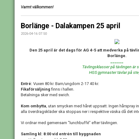
Varmt välkommen!
Borlänge - Dalakampen 25 april
2026-04-16 07:50
Den 25 april är det dags för AG 4-5 att medverka på täv
Borlänge.
______
Tävlingsklasser på tävlingen är s
HGS gymnaster tävlar på ste
Entré:
Vuxen 80 kr. Barn/ungdom 2-17 40 kr.
Fikaförsäljning
finns i hallen.
Betalninga sker med swich.
Kom ombytta
, utan smycken med håret uppsatt. Ingen hårspray 
alla överdragskläder ska stoppas ner i respektive väska då det in
Vi ordnar med gemensam "lunchbuffé" efter tävlingen.
Samling kl: 8:00 vid entrén till byggnaden