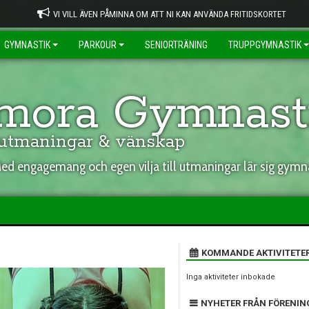
VI VILL ÄVEN PÅMINNA OM ATT NI KAN ANVÄNDA FRITIDSKORTET
GYMNASTIK
PARKOUR
SENIORTRÄNING
TRUPPGYMNASTIK
ora Gymnasti
 utmaningar & vänskap
d engagemang och egen vilja till utmaningar lär sig gymna
KOMMANDE AKTIVITETE
Inga aktiviteter inbokade
NYHETER FRÅN FÖRENIN