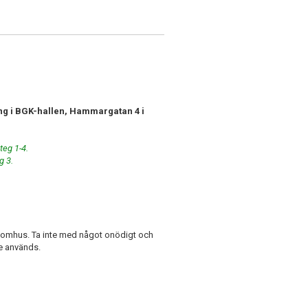
ling i BGK-hallen, Hammargatan 4 i
teg 1-4.
g 3.
inomhus. Ta inte med något onödigt och
te används.