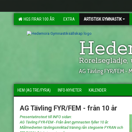
HGS FIRAR 100 ÅR
EXTRA
ARTISTISK GYMNASTIK
Hedem
Rörelseglädje,
AG Tävling FYR/FEM - Me
HEM (AG TRE/FYRA)
INFO-NYHETER
KALENDER
AG Tävling FYR/FEM - från 10 år
Presentatinstext till INFO sidan:
AG Tävling FYR-FEM - Från året gymnasten fyller 10 år.
Målmedveten tävlingsinriktad träning rån stegserie FYRAN och