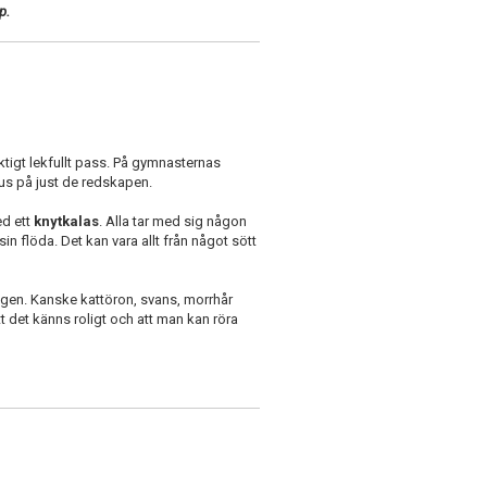
p.
iktigt lekfullt pass. På gymnasternas
okus på just de redskapen.
ed ett
knytkalas
. Alla tar med sig någon
in flöda. Det kan vara allt från något sött
ningen. Kanske kattöron, svans, morrhår
tt det känns roligt och att man kan röra