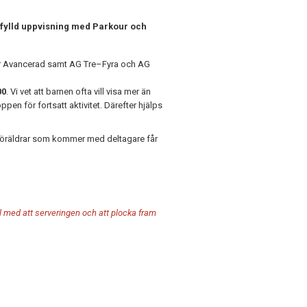
rtfylld uppvisning med Parkour och
kour Avancerad samt AG Tre–Fyra och AG
00
. Vi vet att barnen ofta vill visa mer än
en för fortsatt aktivitet. Därefter hjälps
Föräldrar som kommer med deltagare får
ll med att serveringen och att plocka fram