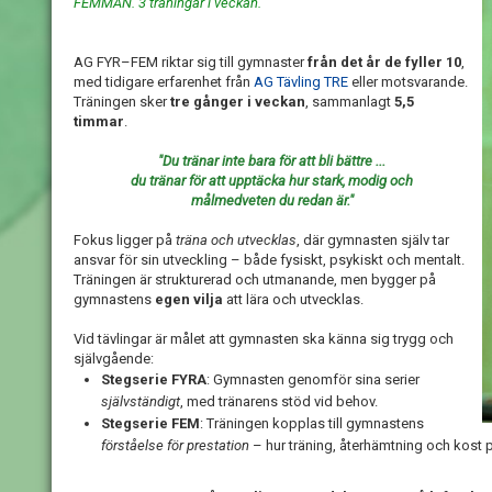
FEMMAN. 3 träningar i veckan.
AG FYR–FEM riktar sig till gymnaster
från det år de fyller 10
,
med tidigare erfarenhet från
AG Tävling TRE
eller motsvarande.
Träningen sker
tre gånger i veckan
, sammanlagt
5,5
timmar
.
"Du tränar inte bara för att bli bättre ...
du tränar för att upptäcka hur stark, modig och
målmedveten du redan är."
Fokus ligger på
träna och utvecklas
, där gymnasten själv tar
ansvar för sin utveckling – både fysiskt, psykiskt och mentalt.
Träningen är strukturerad och utmanande, men bygger på
gymnastens
egen vilja
att lära och utvecklas.
Vid tävlingar är målet att gymnasten ska känna sig trygg och
självgående:
Stegserie FYRA
: Gymnasten genomför sina serier
självständigt
, med tränarens stöd vid behov.
Stegserie FEM
: Träningen kopplas till gymnastens
förståelse för prestation
– hur träning, återhämtning och kost p