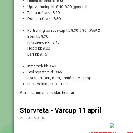
Hallen öppnar kl: 8:00
Uppvärmning kl: 8:10-8:30 (generell)
Tränarmöte kl: 8:20
Domarmöte kl: 8:30
Förträning på redskap kl: 8:30-9:30 -
Pool 2
Bom kl: 8:30
Fritstående kl: 8:45
Hopp kl: 9:00
Barr kl: 9:15
Inmarsch kl: 9:40
Tävlingsstart kl: 9:45
Rotation; Barr, Bom, Fristående, Hopp
Prisutdelning ca kl: 12:00
Äta tillsammans - sedan hemfärd
Storvreta - Vårcup 11 april
2026-03-09 08:46