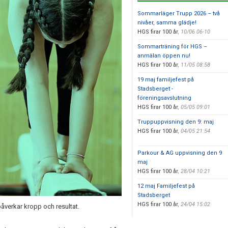
Sommarläger Trupp 2026 – två
nivåer, samma glädje!
HGS firar 100 år
,
10/06 06-10
Sommarträning för HGS –
anmälan öppen nu!
HGS firar 100 år
,
11/05 08:58
19 maj familjefest på
Stadsberget -
föreningsavslutning
HGS firar 100 år
,
05/05 09:01
Truppuppvisning den 9: maj
HGS firar 100 år
,
04/05 21:54
Parkour & AG uppvisning den 9
maj
HGS firar 100 år
,
28/04 10:21
12 maj Familjefest på
Stadsberget
HGS firar 100 år
,
24/04 15:02
åverkar kropp och resultat.