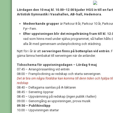
Lördagen den 10 maj kl. 10.00–12.00 bjuder HGS in till en fa
Artistisk Gymnastik i
Vasahallen, AB-hall, Hedemora
.
Medverkande grupper
är Parkour 8 år, Parkour 10 år, Par
Fyr–Fem.
Efter uppvisningen blir det mingelträning fram till kl. 12.
vad som hinns med under själva programmet, så hallen hålls öpp
alla åt med gemensam undanplockning och städning.
Nytt för i år är att
serveringen finns på bottenplan vid entrén
. 
gärna lämna hembakat till serveringen när de anländer.
Tidsschema för uppvisningsdagen – Lördag 9 maj
07.45 – Arrangörssamling vid entrén
08.00 – Framplockning av redskap och starta serverignen.
Det är bra om några föräldrar kan komma till denn tiden och hjälpa ti
redskap
08.40 – Deltagarna samlas på A-läktaren
08.45 – Servering öppnar
08.45 – Uppvärmning på redskap (
ingen publik i hallen
)
09.00 – Genomgång av uppvisningen, prova musik
09.50 – Publikinsläpp
10.00 – Uppvisningen startar