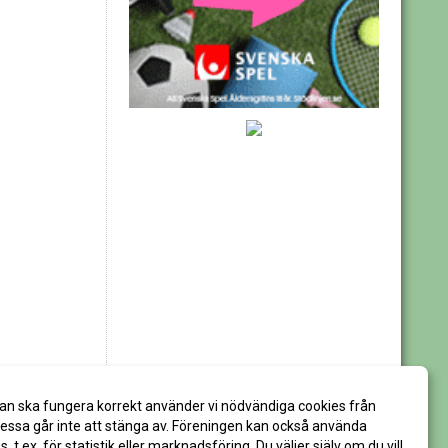
an ska fungera korrekt använder vi nödvändiga cookies från
ssa går inte att stänga av. Föreningen kan också använda
es, t.ex. för statistik eller marknadsföring. Du väljer själv om du vill