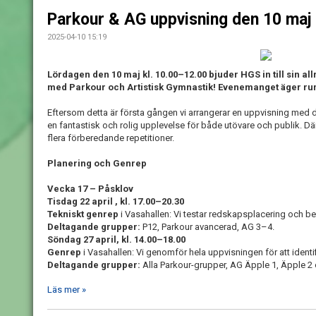
Parkour & AG uppvisning den 10 maj
2025-04-10 15:19
Lördagen den 10 maj kl. 10.00–12.00 bjuder HGS in till sin al
med Parkour och Artistisk Gymnastik! Evenemanget äger ru
Eftersom detta är första gången vi arrangerar en uppvisning med de
en fantastisk och rolig upplevelse för både utövare och publik. D
flera förberedande repetitioner.
Planering och Genrep
Vecka 17 – Påsklov
Tisdag 22 april , kl. 17.00–20.30
Tekniskt genrep
i Vasahallen: Vi testar redskapsplacering och b
Deltagande grupper:
P12, Parkour avancerad, AG 3–4.
Söndag 27 april, kl. 14.00–18.00
Genrep
i Vasahallen: Vi genomför hela uppvisningen för att identif
Deltagande grupper:
Alla Parkour-grupper, AG Äpple 1, Äpple 2
Läs mer »