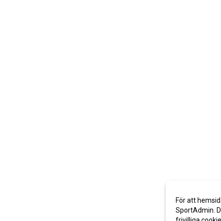
För att hemsid
SportAdmin. De
frivilliga cooki