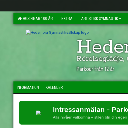
HGS FIRAR 100 ÅR
EXTRA
ARTISTISK GYMNASTIK
Hedem
Rörelseglädje,
Parkour från 12 år
INFORMATION
KALENDER
Intressanmälan - Parko
Alla nivåer välkomna – stilen blir din egen