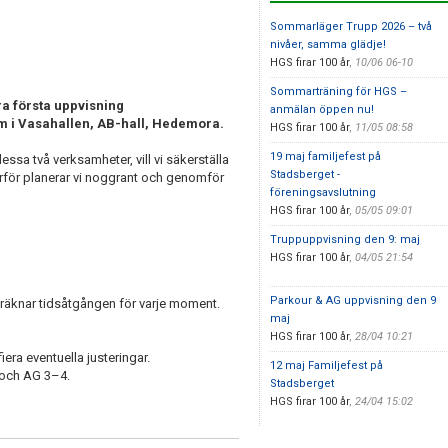
Sommarläger Trupp 2026 – två
nivåer, samma glädje!
HGS firar 100 år
,
10/06 06-10
Sommarträning för HGS –
lra första uppvisning
anmälan öppen nu!
m i Vasahallen, AB-hall, Hedemora.
HGS firar 100 år
,
11/05 08:58
19 maj familjefest på
ssa två verksamheter, vill vi säkerställa
Stadsberget -
ärför planerar vi noggrant och genomför
föreningsavslutning
HGS firar 100 år
,
05/05 09:01
Truppuppvisning den 9: maj
HGS firar 100 år
,
04/05 21:54
Parkour & AG uppvisning den 9
eräknar tidsåtgången för varje moment.
maj
HGS firar 100 år
,
28/04 10:21
iera eventuella justeringar.
12 maj Familjefest på
 och AG 3–4.
Stadsberget
HGS firar 100 år
,
24/04 15:02