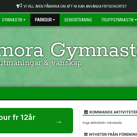
VI VILL ÄVEN PÅMINNA OM ATT NI KAN ANVÄNDA FRITIDSKORTET
GYMNASTIK
PARKOUR
SENIORTRÄNING
TRUPPGYMNASTIK
ora Gymnasti
 utmaningar & vänskap
KOMMANDE AKTIVITETE
ur fr 12år
→
Inga aktiviteter inbokade
NYHETER FRÅN FÖRENIN