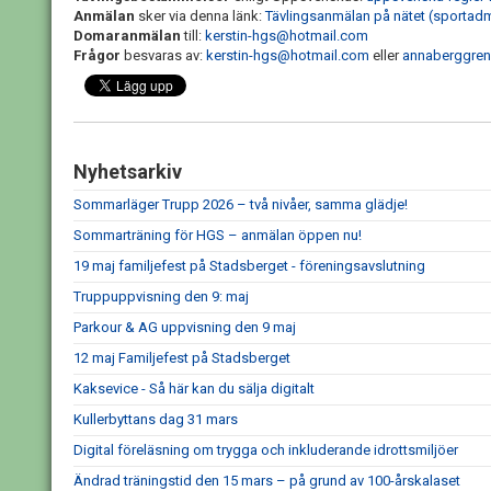
Anmälan
sker via denna länk:
Tävlingsanmälan på nätet (sportadm
Domaranmälan
till:
kerstin-hgs@hotmail.com
Frågor
besvaras av:
kerstin-hgs@hotmail.com
eller
annaberggre
Nyhetsarkiv
Sommarläger Trupp 2026 – två nivåer, samma glädje!
Sommarträning för HGS – anmälan öppen nu!
19 maj familjefest på Stadsberget - föreningsavslutning
Truppuppvisning den 9: maj
Parkour & AG uppvisning den 9 maj
12 maj Familjefest på Stadsberget
Kaksevice - Så här kan du sälja digitalt
Kullerbyttans dag 31 mars
Digital föreläsning om trygga och inkluderande idrottsmiljöer
Ändrad träningstid den 15 mars – på grund av 100-årskalaset