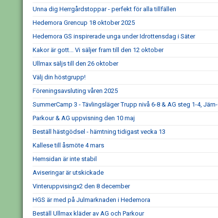
Unna dig Herrgårdstoppar - perfekt för alla tillfällen
Hedemora Grencup 18 oktober 2025
Hedemora GS inspirerade unga under Idrottensdag i Säter
Kakor är gott... Vi säljer fram till den 12 oktober
Ullmax säljs till den 26 oktober
Välj din höstgrupp!
Föreningsavsluting våren 2025
SummerCamp 3 - Tävlingsläger Trupp nivå 6-8 & AG steg 1-4, Järn
Parkour & AG uppvisning den 10 maj
Beställ hästgödsel - hämtning tidigast vecka 13
Kallese till åsmöte 4 mars
Hemsidan är inte stabil
Aviseringar är utskickade
Vinteruppvisingx2 den 8 december
HGS är med på Julmarknaden i Hedemora
Beställ Ullmax kläder av AG och Parkour