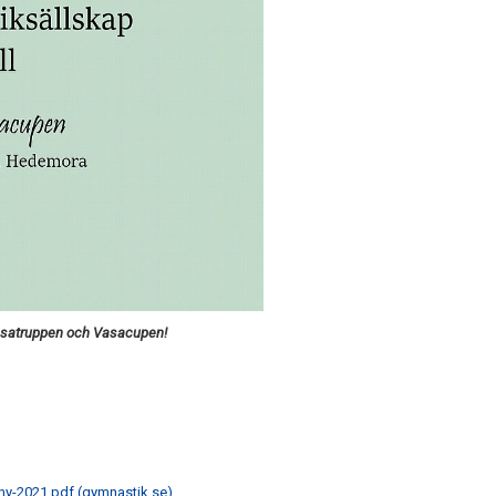
 Vasatruppen och Vasacupen!
ny-2021.pdf (gymnastik.se)