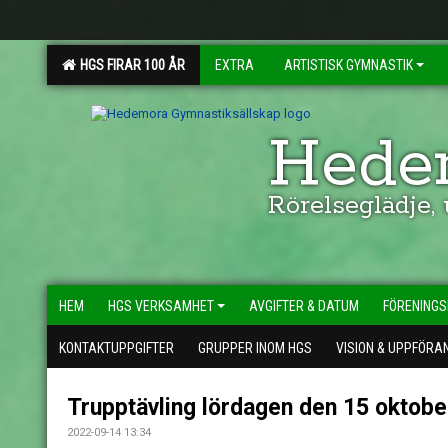
HGS FIRAR 100 ÅR
EXTRA
ARTISTISK GYMNASTIK
Hedem
Rörelseglädje,
HEM
HGS VERKSAMHET
AVGIFTER & DATUM
FÖRENINGS
KONTAKTUPPGIFTER
GRUPPER INOM HGS
VISION & UPPFÖRA
Trupptävling lördagen den 15 oktob
2022-09-14 13:34