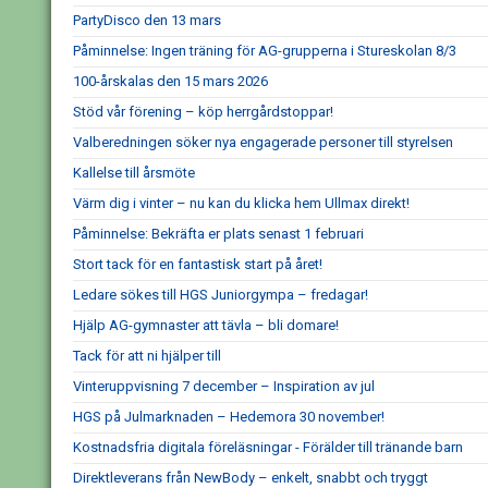
PartyDisco den 13 mars
Påminnelse: Ingen träning för AG-grupperna i Stureskolan 8/3
100-årskalas den 15 mars 2026
Stöd vår förening – köp herrgårdstoppar!
Valberedningen söker nya engagerade personer till styrelsen
Kallelse till årsmöte
Värm dig i vinter – nu kan du klicka hem Ullmax direkt!
Påminnelse: Bekräfta er plats senast 1 februari
Stort tack för en fantastisk start på året!
Ledare sökes till HGS Juniorgympa – fredagar!
Hjälp AG-gymnaster att tävla – bli domare!
Tack för att ni hjälper till
Vinteruppvisning 7 december – Inspiration av jul
HGS på Julmarknaden – Hedemora 30 november!
Kostnadsfria digitala föreläsningar - Förälder till tränande barn
Direktleverans från NewBody – enkelt, snabbt och tryggt