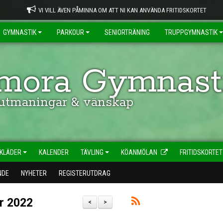
VI VILL ÄVEN PÅMINNA OM ATT NI KAN ANVÄNDA FRITIDSKORTET
GYMNASTIK
PARKOUR
SENIORTRÄNING
TRUPPGYMNASTIK
ora Gymnasti
 utmaningar & vänskap
KLÄDER
KALENDER
TÄVLING
KÖANMÖLAN
FRITIDSKORTET
NDE
NYHETER
REGISTERUTDRAG
er 2022
<
>