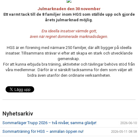
NYHETER
Julmarknaden den 30 november
Ett varmt tack till de 8 familjer inom HGS som ställde upp och gjorde
REGISTERUTDRAG
årets julmarknad möjlig.
AVGIFTER & DATUM
Era ideella insatser värmde gott,
även när regnet dominerade marknadsdagen.
FÖRENINGSKLÄDER
HGS är en förening med närmare 250 familjer, där allt bygger på ideella
insatser. Tillsammans strävar vi efter att skapa en stark och utvecklande
KALENDER
gemenskap.
För att kunna erbjuda bra träning, aktiviteter och tävlingar behövs stöd från
våra medlemmar. Därför är vi särskilt tacksamma för dem som väljer att
TÄVLING
bidra även utanför den ordinarie verksamheten.
KÖANMÖLAN
FRITIDSKORTET
Nyhetsarkiv
Sommarläger Trupp 2026 – två nivåer, samma glädje!
2026-06-10
Sommarträning för HGS – anmälan öppen nu!
2026-05-11 08:58