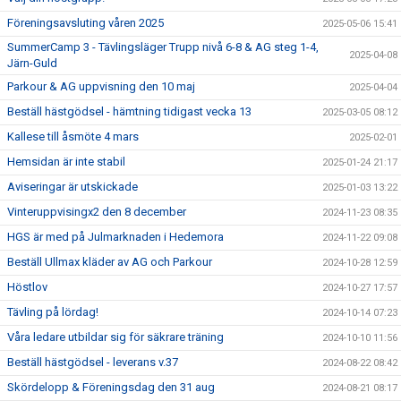
Föreningsavsluting våren 2025
2025-05-06 15:41
SummerCamp 3 - Tävlingsläger Trupp nivå 6-8 & AG steg 1-4,
2025-04-08
Järn-Guld
Parkour & AG uppvisning den 10 maj
2025-04-04
Beställ hästgödsel - hämtning tidigast vecka 13
2025-03-05 08:12
Kallese till åsmöte 4 mars
2025-02-01
Hemsidan är inte stabil
2025-01-24 21:17
Aviseringar är utskickade
2025-01-03 13:22
Vinteruppvisingx2 den 8 december
2024-11-23 08:35
HGS är med på Julmarknaden i Hedemora
2024-11-22 09:08
Beställ Ullmax kläder av AG och Parkour
2024-10-28 12:59
Höstlov
2024-10-27 17:57
Tävling på lördag!
2024-10-14 07:23
Våra ledare utbildar sig för säkrare träning
2024-10-10 11:56
Beställ hästgödsel - leverans v.37
2024-08-22 08:42
Skördelopp & Föreningsdag den 31 aug
2024-08-21 08:17