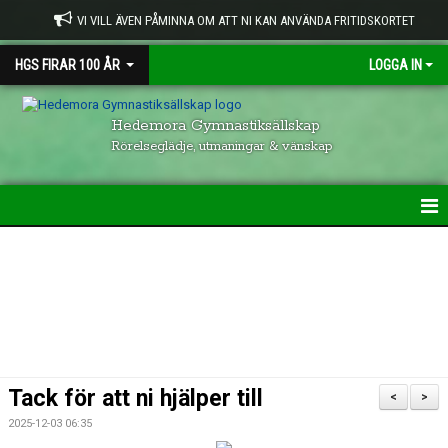
VI VILL ÄVEN PÅMINNA OM ATT NI KAN ANVÄNDA FRITIDSKORTET
HGS FIRAR 100 ÅR
LOGGA IN
Hedemora Gymnastiksällskap
Rörelseglädje, utmaningar & vänskap
HEM
HGS VERKSAMHET
KONTAKTUPPGIFTER
GRUPPER INOM HGS
Tack för att ni hjälper till
<
>
VISION & UPPFÖRANDE
2025-12-03 06:35