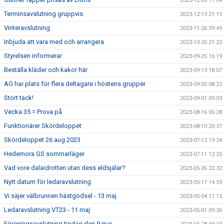
2023-12-26 17:04
Terminsavslutning gruppvis
2023-12-13 21:15
Vinteravslutning
2023-11-26 09:49
Inbjuda att vara med och arrangera
2023-10-20 21:22
Styrelsen informerar
2023-09-25 16:19
Beställa kläder och kakor här
2023-09-13 18:07
AG har plats för flera deltagare i höstens grupper
2023-09-05 08:22
Stort tack!
2023-09-01 09:03
Vecka 35 = Prova på
2023-08-16 06:28
Funktionärer Skördeloppet
2023-08-10 20:37
Skördeloppet 26 aug 2023
2023-07-12 19:24
Hedemora GS sommarläger
2023-07-11 12:25
Vad vore dalaidrotten utan dess eldsjälar?
2023-05-26 22:32
Nytt datum för ledaravslutning
2023-05-17 14:59
Vi säjer välbrunnen hästgödsel - 13 maj
2023-05-04 11:15
Ledaravslutning VT23 - 11 maj
2023-05-01 09:36
Föreningsavslutning tisdag den 9 maj