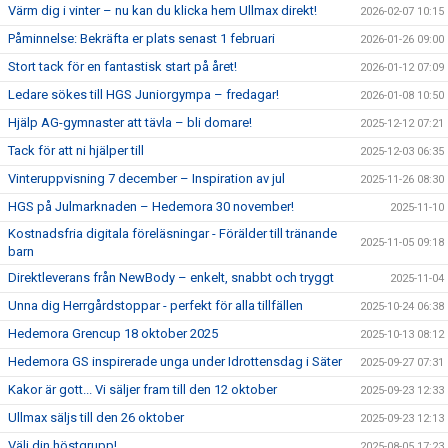
Värm dig i vinter – nu kan du klicka hem Ullmax direkt!
2026-02-07 10:15
Påminnelse: Bekräfta er plats senast 1 februari
2026-01-26 09:00
Stort tack för en fantastisk start på året!
2026-01-12 07:09
Ledare sökes till HGS Juniorgympa – fredagar!
2026-01-08 10:50
Hjälp AG-gymnaster att tävla – bli domare!
2025-12-12 07:21
Tack för att ni hjälper till
2025-12-03 06:35
Vinteruppvisning 7 december – Inspiration av jul
2025-11-26 08:30
HGS på Julmarknaden – Hedemora 30 november!
2025-11-10
Kostnadsfria digitala föreläsningar - Förälder till tränande
2025-11-05 09:18
barn
Direktleverans från NewBody – enkelt, snabbt och tryggt
2025-11-04
Unna dig Herrgårdstoppar - perfekt för alla tillfällen
2025-10-24 06:38
Hedemora Grencup 18 oktober 2025
2025-10-13 08:12
Hedemora GS inspirerade unga under Idrottensdag i Säter
2025-09-27 07:31
Kakor är gott... Vi säljer fram till den 12 oktober
2025-09-23 12:33
Ullmax säljs till den 26 oktober
2025-09-23 12:13
Välj din höstgrupp!
2025-08-05 17:23