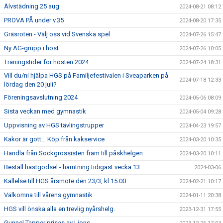
Älvstädning 25 aug
2024-08-21 08:12
PROVA PÅ under v.35
2024-08-20 17:35
Gräsroten - Välj oss vid Svenska spel
2024-07-26 15:47
Ny AG-grupp i höst
2024-07-26 10:05
Träningstider för hösten 2024
2024-07-24 18:31
Vill du/ni hjälpa HGS på Familjefestivalen i Sveaparken på
2024-07-18 12:33
lördag den 20 juli?
Föreningsavslutning 2024
2024-05-06 08:09
Sista veckan med gymnastik
2024-05-04 09:28
Uppvisning av HGS tävlingstrupper
2024-04-23 19:57
Kakor är gott... Köp från kakservice
2024-03-20 10:35
Handla från Sockgrossisten fram till påskhelgen
2024-03-20 10:11
Beställ hästgödsel - hämtning tidigast vecka 13
2024-03-06
Kallelse till HGS årsmöte den 23/3, kl 15.00
2024-02-21 10:17
Välkomna till vårens gymnastik
2024-01-11 20:38
HGS vill önska alla en trevlig nyårshelg.
2023-12-31 17:55
Gunnel Tapper prisas av Lions