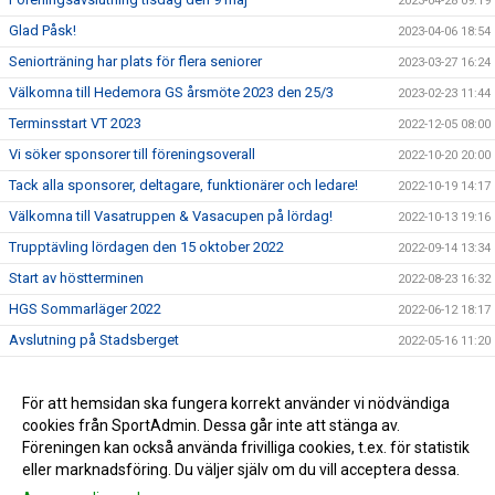
2023-04-28 09:19
Glad Påsk!
2023-04-06 18:54
Seniorträning har plats för flera seniorer
2023-03-27 16:24
Välkomna till Hedemora GS årsmöte 2023 den 25/3
2023-02-23 11:44
Terminsstart VT 2023
2022-12-05 08:00
Vi söker sponsorer till föreningsoverall
2022-10-20 20:00
Tack alla sponsorer, deltagare, funktionärer och ledare!
2022-10-19 14:17
Välkomna till Vasatruppen & Vasacupen på lördag!
2022-10-13 19:16
Trupptävling lördagen den 15 oktober 2022
2022-09-14 13:34
Start av höstterminen
2022-08-23 16:32
HGS Sommarläger 2022
2022-06-12 18:17
Avslutning på Stadsberget
2022-05-16 11:20
Årsmöte 2022
2022-04-06 21:12
Bokning av plats inför vårterminen
För att hemsidan ska fungera korrekt använder vi nödvändiga
2021-09-15 16:26
cookies från SportAdmin. Dessa går inte att stänga av.
Höstterminen startar vecka 37
2021-09-15 16:21
Föreningen kan också använda frivilliga cookies, t.ex. för statistik
eller marknadsföring. Du väljer själv om du vill acceptera dessa.