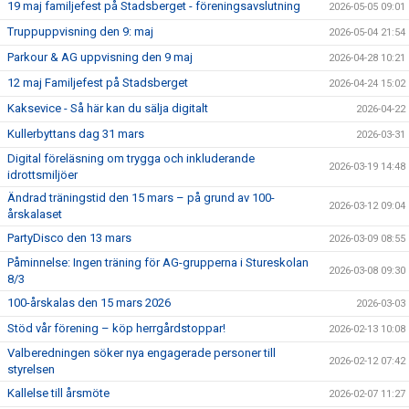
19 maj familjefest på Stadsberget - föreningsavslutning
2026-05-05 09:01
Truppuppvisning den 9: maj
2026-05-04 21:54
Parkour & AG uppvisning den 9 maj
2026-04-28 10:21
12 maj Familjefest på Stadsberget
2026-04-24 15:02
Kaksevice - Så här kan du sälja digitalt
2026-04-22
Kullerbyttans dag 31 mars
2026-03-31
Digital föreläsning om trygga och inkluderande
2026-03-19 14:48
idrottsmiljöer
Ändrad träningstid den 15 mars – på grund av 100-
2026-03-12 09:04
årskalaset
PartyDisco den 13 mars
2026-03-09 08:55
Påminnelse: Ingen träning för AG-grupperna i Stureskolan
2026-03-08 09:30
8/3
100-årskalas den 15 mars 2026
2026-03-03
Stöd vår förening – köp herrgårdstoppar!
2026-02-13 10:08
Valberedningen söker nya engagerade personer till
2026-02-12 07:42
styrelsen
Kallelse till årsmöte
2026-02-07 11:27