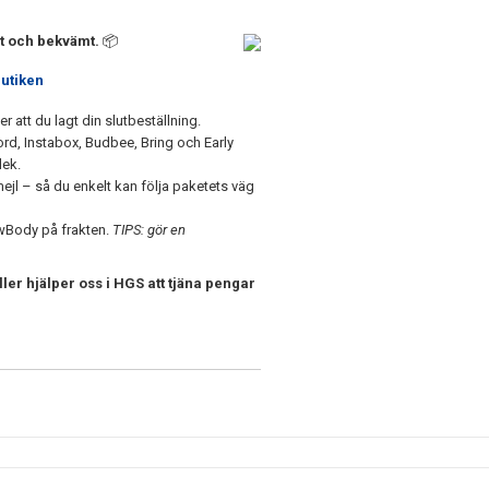
bt och bekvämt.
📦
butiken
att du lagt din slutbeställning.
, Instabox, Budbee, Bring och Early
lek.
ejl – så du enkelt kan följa paketets väg
ewBody på frakten.
TIPS: gör en
ler hjälper oss i HGS att tjäna pengar