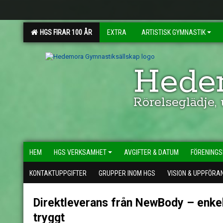
HGS FIRAR 100 ÅR
EXTRA
ARTISTISK GYMNASTIK
Hedem
Rörelseglädje,
HEM
HGS VERKSAMHET
AVGIFTER & DATUM
FÖRENINGS
KONTAKTUPPGIFTER
GRUPPER INOM HGS
VISION & UPPFÖRA
Direktleverans från NewBody – enkel
tryggt