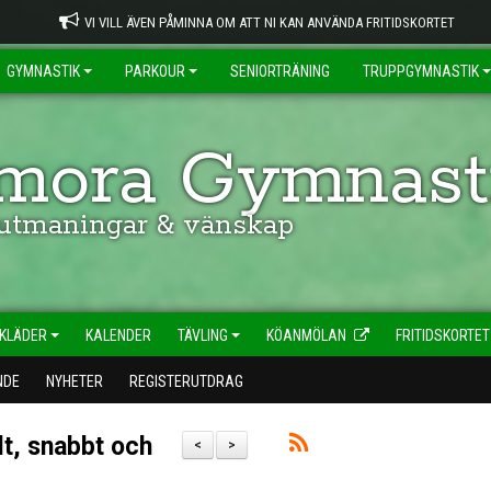
VI VILL ÄVEN PÅMINNA OM ATT NI KAN ANVÄNDA FRITIDSKORTET
GYMNASTIK
PARKOUR
SENIORTRÄNING
TRUPPGYMNASTIK
ora Gymnasti
 utmaningar & vänskap
KLÄDER
KALENDER
TÄVLING
KÖANMÖLAN
FRITIDSKORTET
NDE
NYHETER
REGISTERUTDRAG
t, snabbt och
<
>