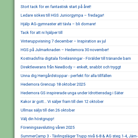
Stort tack för en fantastisk start på året!
Ledare sökes till HGS Juniorgympa – fredagar!
Hjälp AG-gymnaster att tävla – bli domare!
Tack för att ni hjälper till
Vinteruppvisning 7 december – Inspiration av jul
HGS på Julmarknaden – Hedemora 30 november!
Kostnadsfria digitala föreläsningar - Förälder till tränande barn
Direktleverans från NewBody – enkelt, snabbt och tryggt
Unna dig Herrgårdstoppar - perfekt för alla tillfällen
Hedemora Grencup 18 oktober 2025
Hedemora GS inspirerade unga under Idrottensdag i Säter
Kakor är gott... Vi säljer fram till den 12 oktober
Ullmax säljs till den 26 oktober
Välj din höstgrupp!
Föreningsavsluting våren 2025
SummerCamp 3 - Tävlingsläger Trupp nivå 6-8 & AG steg 1-4, Järn