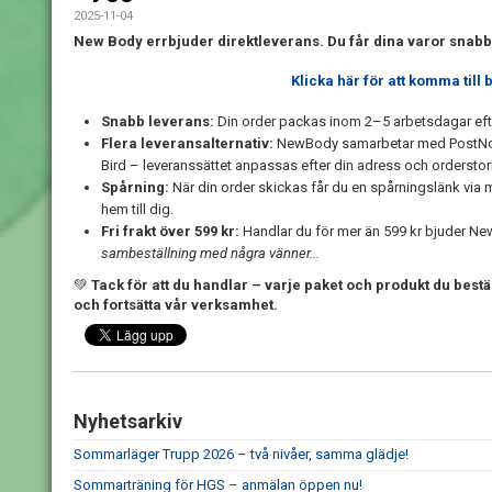
2025-11-04
New Body errbjuder direktleverans. Du får dina varor snab
Klicka här för att komma till 
Snabb leverans:
Din order packas inom 2–5 arbetsdagar efter 
Flera leveransalternativ:
NewBody samarbetar med PostNord
Bird – leveranssättet anpassas efter din adress och orderstor
Spårning:
När din order skickas får du en spårningslänk via m
hem till dig.
Fri frakt över 599 kr:
Handlar du för mer än 599 kr bjuder N
sambeställning med några vänner...
💚
Tack för att du handlar – varje paket och produkt du bestäl
och fortsätta vår verksamhet.
Nyhetsarkiv
Sommarläger Trupp 2026 – två nivåer, samma glädje!
Sommarträning för HGS – anmälan öppen nu!