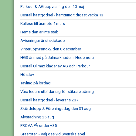
Parkour & AG uppvisning den 10 maj
Beställ hästgödsel - hämtning tidigast vecka 13
Kallese till åsmöte 4 mars
Hemsidan är inte stabil
Aviseringar är utskickade
Vinteruppvisingx2 den 8 december
HGS är med på Julmarknaden i Hedemora
Beställ Ullmax kläder av AG och Parkour
Höstlov
Tävling på lördag!
Våra ledare utbildar sig för säkrare träning
Beställ hästgödsel - leverans v.37
Skördelopp & Föreningsdag den 31 aug
Älvstädning 25 aug
PROVA PÅ under v.35
Gräsroten - Välj oss vid Svenska spel