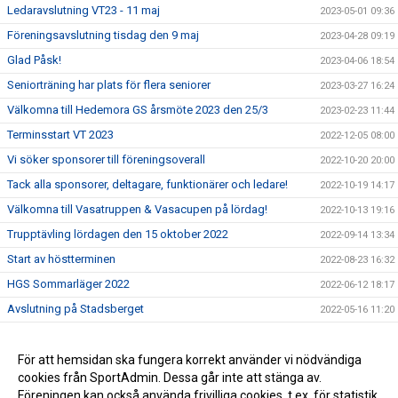
Ledaravslutning VT23 - 11 maj
2023-05-01 09:36
Föreningsavslutning tisdag den 9 maj
2023-04-28 09:19
Glad Påsk!
2023-04-06 18:54
Seniorträning har plats för flera seniorer
2023-03-27 16:24
Välkomna till Hedemora GS årsmöte 2023 den 25/3
2023-02-23 11:44
Terminsstart VT 2023
2022-12-05 08:00
Vi söker sponsorer till föreningsoverall
2022-10-20 20:00
Tack alla sponsorer, deltagare, funktionärer och ledare!
2022-10-19 14:17
Välkomna till Vasatruppen & Vasacupen på lördag!
2022-10-13 19:16
Trupptävling lördagen den 15 oktober 2022
2022-09-14 13:34
Start av höstterminen
2022-08-23 16:32
HGS Sommarläger 2022
2022-06-12 18:17
Avslutning på Stadsberget
2022-05-16 11:20
Årsmöte 2022
2022-04-06 21:12
Bokning av plats inför vårterminen
För att hemsidan ska fungera korrekt använder vi nödvändiga
2021-09-15 16:26
cookies från SportAdmin. Dessa går inte att stänga av.
Höstterminen startar vecka 37
2021-09-15 16:21
Föreningen kan också använda frivilliga cookies, t.ex. för statistik