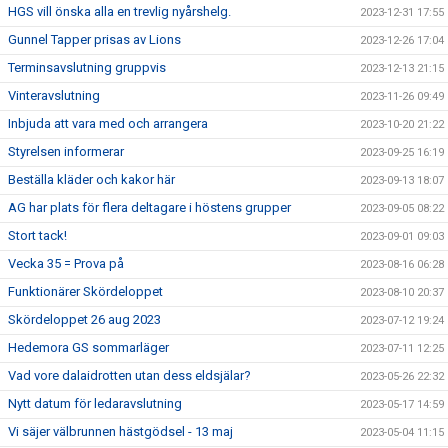
HGS vill önska alla en trevlig nyårshelg.
2023-12-31 17:55
Gunnel Tapper prisas av Lions
2023-12-26 17:04
Terminsavslutning gruppvis
2023-12-13 21:15
Vinteravslutning
2023-11-26 09:49
Inbjuda att vara med och arrangera
2023-10-20 21:22
Styrelsen informerar
2023-09-25 16:19
Beställa kläder och kakor här
2023-09-13 18:07
AG har plats för flera deltagare i höstens grupper
2023-09-05 08:22
Stort tack!
2023-09-01 09:03
Vecka 35 = Prova på
2023-08-16 06:28
Funktionärer Skördeloppet
2023-08-10 20:37
Skördeloppet 26 aug 2023
2023-07-12 19:24
Hedemora GS sommarläger
2023-07-11 12:25
Vad vore dalaidrotten utan dess eldsjälar?
2023-05-26 22:32
Nytt datum för ledaravslutning
2023-05-17 14:59
Vi säjer välbrunnen hästgödsel - 13 maj
2023-05-04 11:15