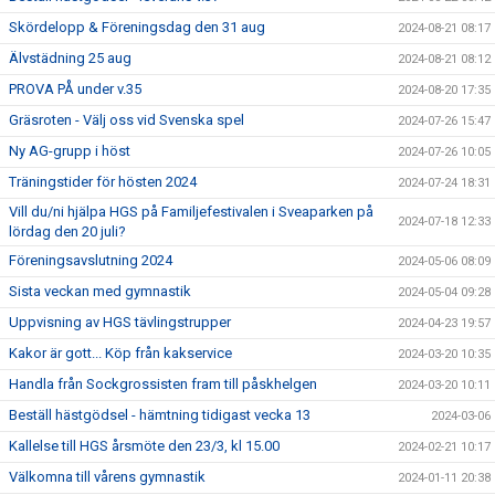
Skördelopp & Föreningsdag den 31 aug
2024-08-21 08:17
Älvstädning 25 aug
2024-08-21 08:12
PROVA PÅ under v.35
2024-08-20 17:35
Gräsroten - Välj oss vid Svenska spel
2024-07-26 15:47
Ny AG-grupp i höst
2024-07-26 10:05
Träningstider för hösten 2024
2024-07-24 18:31
Vill du/ni hjälpa HGS på Familjefestivalen i Sveaparken på
2024-07-18 12:33
lördag den 20 juli?
Föreningsavslutning 2024
2024-05-06 08:09
Sista veckan med gymnastik
2024-05-04 09:28
Uppvisning av HGS tävlingstrupper
2024-04-23 19:57
Kakor är gott... Köp från kakservice
2024-03-20 10:35
Handla från Sockgrossisten fram till påskhelgen
2024-03-20 10:11
Beställ hästgödsel - hämtning tidigast vecka 13
2024-03-06
Kallelse till HGS årsmöte den 23/3, kl 15.00
2024-02-21 10:17
Välkomna till vårens gymnastik
2024-01-11 20:38