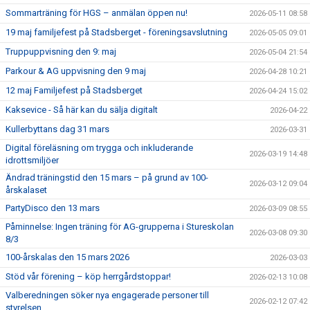
Sommarträning för HGS – anmälan öppen nu!
2026-05-11 08:58
19 maj familjefest på Stadsberget - föreningsavslutning
2026-05-05 09:01
Truppuppvisning den 9: maj
2026-05-04 21:54
Parkour & AG uppvisning den 9 maj
2026-04-28 10:21
12 maj Familjefest på Stadsberget
2026-04-24 15:02
Kaksevice - Så här kan du sälja digitalt
2026-04-22
Kullerbyttans dag 31 mars
2026-03-31
Digital föreläsning om trygga och inkluderande
2026-03-19 14:48
idrottsmiljöer
Ändrad träningstid den 15 mars – på grund av 100-
2026-03-12 09:04
årskalaset
PartyDisco den 13 mars
2026-03-09 08:55
Påminnelse: Ingen träning för AG-grupperna i Stureskolan
2026-03-08 09:30
8/3
100-årskalas den 15 mars 2026
2026-03-03
Stöd vår förening – köp herrgårdstoppar!
2026-02-13 10:08
Valberedningen söker nya engagerade personer till
2026-02-12 07:42
styrelsen