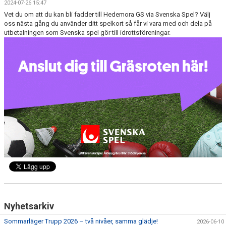
2024-07-26 15:47
NYHETER
Vet du om att du kan bli fadder till Hedemora GS via Svenska Spel? Välj
oss nästa gång du använder ditt spelkort så får vi vara med och dela på
REGISTERUTDRAG
utbetalningen som Svenska spel gör till idrottsföreningar.
AVGIFTER & DATUM
FÖRENINGSKLÄDER
KALENDER
TÄVLING
KÖANMÖLAN
FRITIDSKORTET
Nyhetsarkiv
Sommarläger Trupp 2026 – två nivåer, samma glädje!
2026-06-10