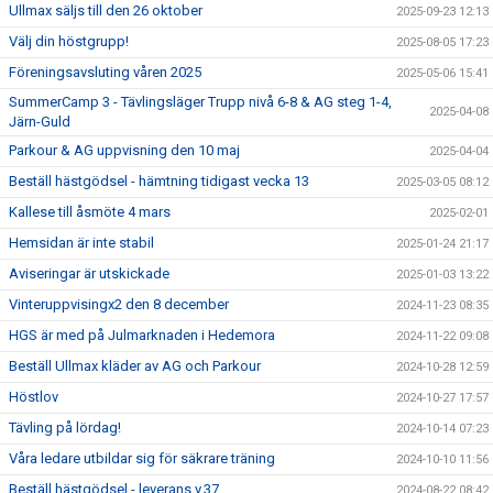
Ullmax säljs till den 26 oktober
2025-09-23 12:13
Välj din höstgrupp!
2025-08-05 17:23
Föreningsavsluting våren 2025
2025-05-06 15:41
SummerCamp 3 - Tävlingsläger Trupp nivå 6-8 & AG steg 1-4,
2025-04-08
Järn-Guld
Parkour & AG uppvisning den 10 maj
2025-04-04
Beställ hästgödsel - hämtning tidigast vecka 13
2025-03-05 08:12
Kallese till åsmöte 4 mars
2025-02-01
Hemsidan är inte stabil
2025-01-24 21:17
Aviseringar är utskickade
2025-01-03 13:22
Vinteruppvisingx2 den 8 december
2024-11-23 08:35
HGS är med på Julmarknaden i Hedemora
2024-11-22 09:08
Beställ Ullmax kläder av AG och Parkour
2024-10-28 12:59
Höstlov
2024-10-27 17:57
Tävling på lördag!
2024-10-14 07:23
Våra ledare utbildar sig för säkrare träning
2024-10-10 11:56
Beställ hästgödsel - leverans v.37
2024-08-22 08:42