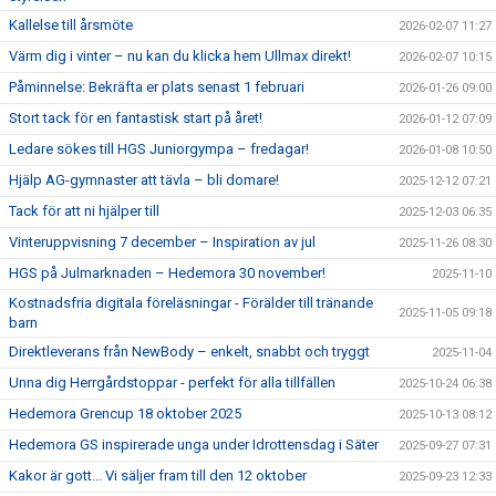
Kallelse till årsmöte
2026-02-07 11:27
Värm dig i vinter – nu kan du klicka hem Ullmax direkt!
2026-02-07 10:15
Påminnelse: Bekräfta er plats senast 1 februari
2026-01-26 09:00
Stort tack för en fantastisk start på året!
2026-01-12 07:09
Ledare sökes till HGS Juniorgympa – fredagar!
2026-01-08 10:50
Hjälp AG-gymnaster att tävla – bli domare!
2025-12-12 07:21
Tack för att ni hjälper till
2025-12-03 06:35
Vinteruppvisning 7 december – Inspiration av jul
2025-11-26 08:30
HGS på Julmarknaden – Hedemora 30 november!
2025-11-10
Kostnadsfria digitala föreläsningar - Förälder till tränande
2025-11-05 09:18
barn
Direktleverans från NewBody – enkelt, snabbt och tryggt
2025-11-04
Unna dig Herrgårdstoppar - perfekt för alla tillfällen
2025-10-24 06:38
Hedemora Grencup 18 oktober 2025
2025-10-13 08:12
Hedemora GS inspirerade unga under Idrottensdag i Säter
2025-09-27 07:31
Kakor är gott... Vi säljer fram till den 12 oktober
2025-09-23 12:33