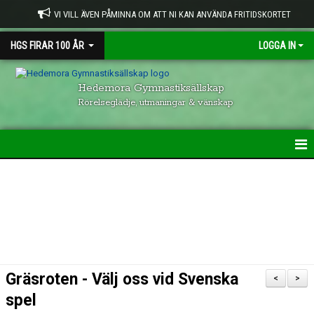
VI VILL ÄVEN PÅMINNA OM ATT NI KAN ANVÄNDA FRITIDSKORTET
HGS FIRAR 100 ÅR
LOGGA IN
Hedemora Gymnastiksällskap
Rörelseglädje, utmaningar & vänskap
HEM
HGS VERKSAMHET
KONTAKTUPPGIFTER
GRUPPER INOM HGS
Gräsroten - Välj oss vid Svenska
<
>
VISION & UPPFÖRANDE
spel