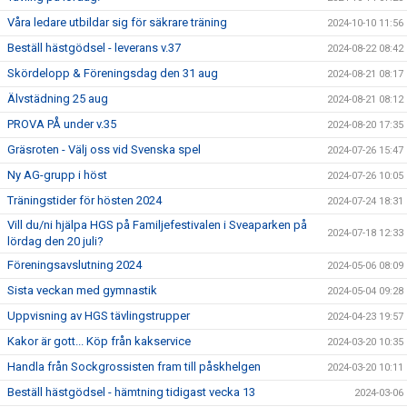
Våra ledare utbildar sig för säkrare träning
2024-10-10 11:56
Beställ hästgödsel - leverans v.37
2024-08-22 08:42
Skördelopp & Föreningsdag den 31 aug
2024-08-21 08:17
Älvstädning 25 aug
2024-08-21 08:12
PROVA PÅ under v.35
2024-08-20 17:35
Gräsroten - Välj oss vid Svenska spel
2024-07-26 15:47
Ny AG-grupp i höst
2024-07-26 10:05
Träningstider för hösten 2024
2024-07-24 18:31
Vill du/ni hjälpa HGS på Familjefestivalen i Sveaparken på
2024-07-18 12:33
lördag den 20 juli?
Föreningsavslutning 2024
2024-05-06 08:09
Sista veckan med gymnastik
2024-05-04 09:28
Uppvisning av HGS tävlingstrupper
2024-04-23 19:57
Kakor är gott... Köp från kakservice
2024-03-20 10:35
Handla från Sockgrossisten fram till påskhelgen
2024-03-20 10:11
Beställ hästgödsel - hämtning tidigast vecka 13
2024-03-06