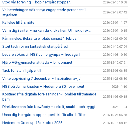
Stöd vår förening – köp herrgårdstoppar!
2026-02-13 10:08
Valberedningen söker nya engagerade personer till
2026-02-12 07:42
styrelsen
Kallelse till årsmöte
2026-02-07 11:27
Värm dig i vinter – nu kan du klicka hem Ullmax direkt!
2026-02-07 10:15
Påminnelse: Bekräfta er plats senast 1 februari
2026-01-26 09:00
Stort tack för en fantastisk start på året!
2026-01-12 07:09
Ledare sökes till HGS Juniorgympa – fredagar!
2026-01-08 10:50
Hjälp AG-gymnaster att tävla – bli domare!
2025-12-12 07:21
Tack för att ni hjälper till
2025-12-03 06:35
Vinteruppvisning 7 december – Inspiration av jul
2025-11-26 08:30
HGS på Julmarknaden – Hedemora 30 november!
2025-11-10
Kostnadsfria digitala föreläsningar - Förälder till tränande
2025-11-05 09:18
barn
Direktleverans från NewBody – enkelt, snabbt och tryggt
2025-11-04
Unna dig Herrgårdstoppar - perfekt för alla tillfällen
2025-10-24 06:38
Hedemora Grencup 18 oktober 2025
2025-10-13 08:12