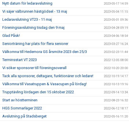
Nytt datum för ledaravslutning
2023-05-17 14:59
Vi säjer välbrunnen hästgödsel - 13 maj
2023-05-04 11:15
Ledaravslutning VT23 - 11 maj
2023-05-01 09:36
Föreningsavslutning tisdag den 9 maj
2023-04-28 09:19
Glad Påsk!
2023-04-06 18:54
Seniorträning har plats för flera seniorer
2023-03-27 16:24
Välkomna till Hedemora GS årsmöte 2023 den 25/3
2023-02-23 11:44
Terminsstart VT 2023
2022-12-05 08:00
Vi söker sponsorer till föreningsoverall
2022-10-20 20:00
Tack alla sponsorer, deltagare, funktionärer och ledare!
2022-10-19 14:17
Välkomna till Vasatruppen & Vasacupen på lördag!
2022-10-13 19:16
Trupptävling lördagen den 15 oktober 2022
2022-09-14 13:34
Start av höstterminen
2022-08-23 16:32
HGS Sommarläger 2022
2022-06-12 18:17
Avslutning på Stadsberget
2022-05-16 11:20
Årsmöte 2022
2022-04-06 21:12