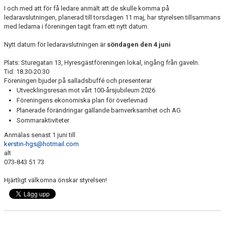
NYHETER
I och med att för få ledare anmält att de skulle komma på
ledaravslutningen, planerad till torsdagen 11 maj, har styrelsen tillsammans
med ledarna i föreningen tagit fram ett nytt datum.
REGISTERUTDRAG
Nytt datum för ledaravslutningen är
söndagen den 4 juni
AVGIFTER & DATUM
Plats: Sturegatan 13, Hyresgästföreningen lokal, ingång från gaveln.
Tid: 18.30-20.30
FÖRENINGSKLÄDER
Föreningen bjuder på salladsbuffé och presenterar
Utvecklingsresan mot vårt 100-årsjubileum 2026
KALENDER
Föreningens ekonomiska plan för överlevnad
Planerade förändringar gällande barnverksamhet och AG
TÄVLING
Sommaraktiviteter
Anmälas senast 1 juni till
KÖANMÖLAN
kerstin-hgs@hotmail.com
alt
FRITIDSKORTET
073-843 51 73
Hjärtligt välkomna önskar styrelsen!