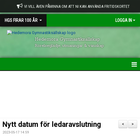
VI VILL ÄVEN PÅMINNA OM ATT NI KAN ANVÄNDA FRITIDSKORTET
HGS FIRAR 100 ÅR
LOGGA IN
Hedemora Gymnastiksällskap
Rörelseglädje, utmaningar & vänskap
HEM
HGS VERKSAMHET
KONTAKTUPPGIFTER
GRUPPER INOM HGS
Nytt datum för ledaravslutning
<
>
VISION & UPPFÖRANDE
2023-05-17 14:59