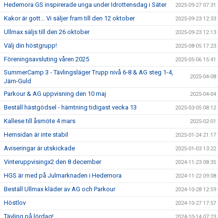
Hedemora GS inspirerade unga under Idrottensdag i Säter
2025-09-27 07:31
Kakor är gott... Vi säljer fram till den 12 oktober
2025-09-23 12:33
Ullmax säljs till den 26 oktober
2025-09-23 12:13
Välj din höstgrupp!
2025-08-05 17:23
Föreningsavsluting våren 2025
2025-05-06 15:41
SummerCamp 3 - Tävlingsläger Trupp nivå 6-8 & AG steg 1-4,
2025-04-08
Järn-Guld
Parkour & AG uppvisning den 10 maj
2025-04-04
Beställ hästgödsel - hämtning tidigast vecka 13
2025-03-05 08:12
Kallese till åsmöte 4 mars
2025-02-01
Hemsidan är inte stabil
2025-01-24 21:17
Aviseringar är utskickade
2025-01-03 13:22
Vinteruppvisingx2 den 8 december
2024-11-23 08:35
HGS är med på Julmarknaden i Hedemora
2024-11-22 09:08
Beställ Ullmax kläder av AG och Parkour
2024-10-28 12:59
Höstlov
2024-10-27 17:57
Tävling på lördag!
2024-10-14 07:23