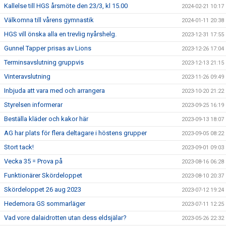
Kallelse till HGS årsmöte den 23/3, kl 15.00
2024-02-21 10:17
Välkomna till vårens gymnastik
2024-01-11 20:38
HGS vill önska alla en trevlig nyårshelg.
2023-12-31 17:55
Gunnel Tapper prisas av Lions
2023-12-26 17:04
Terminsavslutning gruppvis
2023-12-13 21:15
Vinteravslutning
2023-11-26 09:49
Inbjuda att vara med och arrangera
2023-10-20 21:22
Styrelsen informerar
2023-09-25 16:19
Beställa kläder och kakor här
2023-09-13 18:07
AG har plats för flera deltagare i höstens grupper
2023-09-05 08:22
Stort tack!
2023-09-01 09:03
Vecka 35 = Prova på
2023-08-16 06:28
Funktionärer Skördeloppet
2023-08-10 20:37
Skördeloppet 26 aug 2023
2023-07-12 19:24
Hedemora GS sommarläger
2023-07-11 12:25
Vad vore dalaidrotten utan dess eldsjälar?
2023-05-26 22:32